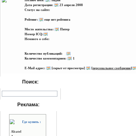
Полное имя:
Лидия
Дата регистрации:
23 апреля 2008
Статус на сайте:
Рейтинг:
еще нет рейтинга
Место жительства:
Питер
Номер ICQ:
Немного о себе:
Количество публикаций:
Количество комментариев:
1
E-Mail адрес:
[скрыт от просмотра]
[
персональное сообщение
]
Поиск:
Реклама:
Где купить :
Alcatel