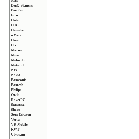
Asus
BenQ-Siemens
Benefon
Eten
Haier
HTC
Hyundai
i-Mate
Haier
LG
Maxon
Mitac
Mobiado
Motorola
NEC
Nokia
Panasonic
Pantech
Philips
Qtek
RoverPC
Samsung
Sharp
SonyEricsson
Vertu
VK Mobile
RWT
Ubiquam