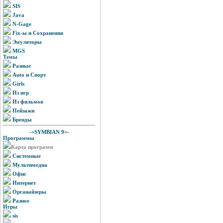
SIS
Java
N-Gage
Fix-ы и Сохранения
Эмуляторы
MGS
Темы
Разные
Auto и Спорт
Girls
Из игр
Из фильмов
Пейзажи
Бренды
-=SYMBIAN 9=-
Программы
Карта программ
Системные
Мультимедиа
Офис
Интернет
Органайзеры
Разное
Игры
sis