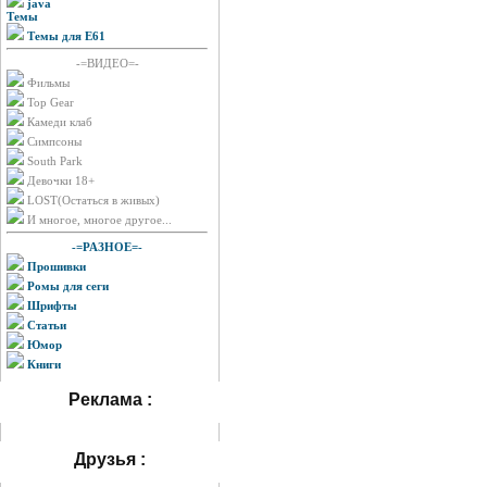
java
Темы
Темы для E61
-=ВИДЕО=-
Фильмы
Top Gear
Камеди клаб
Симпсоны
South Park
Девочки 18+
LOST(Остаться в живых)
И многое, многое другое...
-=РАЗНОЕ=-
Прошивки
Ромы для сеги
Шрифты
Статьи
Юмор
Книги
Реклама :
Друзья :