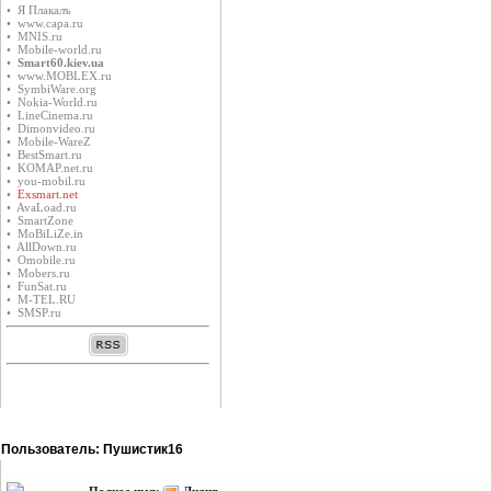
• Я Плакалъ
• www.capa.ru
• MNIS.ru
• Mobile-world.ru
•
Smart60.kiev.ua
• www.MOBLEX.ru
• SymbiWare.org
• Nokia-World.ru
• LineCinema.ru
• Dimonvideo.ru
• Mobile-WareZ
• BestSmart.ru
• KOMAP.net.ru
• you-mobil.ru
•
Exsmart.net
• AvaLoad.ru
• SmartZone
• MoBiLiZe.in
• AllDown.ru
• Оmobile.ru
• Mobers.ru
• FunSat.ru
• M-TEL.RU
• SMSP.ru
Пользователь: Пушистик16