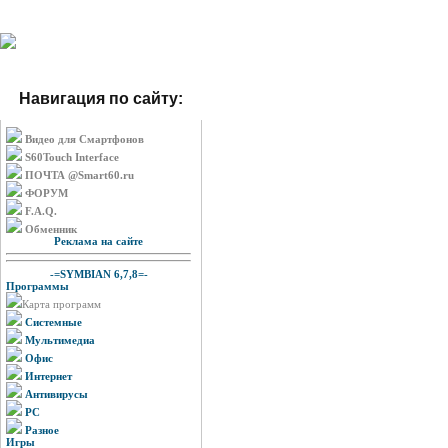
Навигация по сайту:
Видео для Смартфонов
S60Touch Interface
ПОЧТА @Smart60.ru
ФОРУМ
F.A.Q.
Обменник
Реклама на сайте
-=SYMBIAN 6,7,8=-
Программы
Карта программ
Системные
Мультимедиа
Офис
Интернет
Антивирусы
PC
Разное
Игры