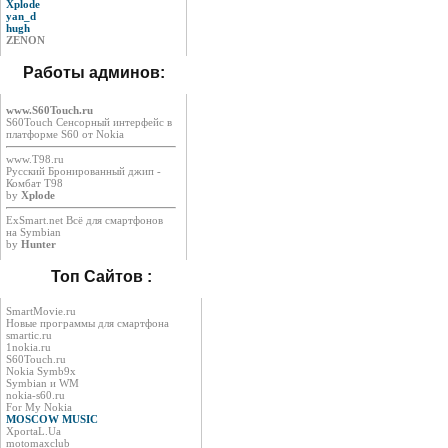
Xplode
yan_d
hugh
ZENON
Работы админов:
www.S60Touch.ru
S60Touch Сенсорный интерфейс в
платформе S60 от Nokia
www.T98.ru
Русский Бронированный джип -
Комбат Т98
by
Xplode
ExSmart.net Всё для смартфонов
на Symbian
by
Hunter
Топ Сайтов :
SmartMovie.ru
Новые программы для смартфона
smartic.ru
1nokia.ru
S60Touch.ru
Nokia Symb9x
Symbian и WM
nokia-s60.ru
For My Nokia
MOSCOW MUSIC
XportaL.Ua
motomaxclub