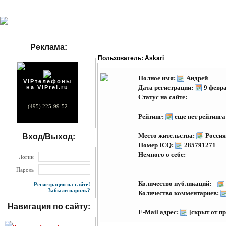
Реклама:
Пользователь: Askari
Полное имя:
Андрей
VIPтелефоны
Дата регистрации:
9 февр
на VIPtel.ru
Статус на сайте:
(495) 225-99-52
Рейтинг:
еще нет рейтинга
Место жительства:
Россия
Вход/Выход:
Номер ICQ:
285791271
Немного о себе:
Логин
Пароль
Количество публикаций:
Регистрация на сайте!
Забыли пароль?
Количество комментариев:
Навигация по сайту:
E-Mail адрес:
[скрыт от п