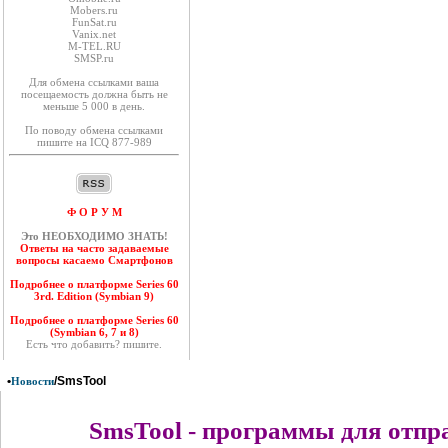
Mobers.ru
FunSat.ru
Vanix.net
M-TEL.RU
SMSP.ru
Для обмена ссылками ваша
посещаемость должна быть не
меньше 5 000 в день.
По поводу обмена ссылками
пишите на ICQ 877-989
Ф О Р У М
Это НЕОБХОДИМО ЗНАТЬ!
Ответы на часто задаваемые
вопросы касаемо Смартфонов
Подробнее о платформе Series 60
3rd. Edition (Symbian 9)
Подробнее о платформе Series 60
(Symbian 6, 7 и 8)
Есть что добавить? пишите.
•
/SmsTool
Новости
SmsTool - программы для отпр