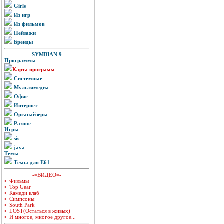
Girls
Из игр
Из фильмов
Пейзажи
Бренды
-=SYMBIAN 9=-
Программы
Карта программ
Системные
Мультимедиа
Офис
Интернет
Органайзеры
Разное
Игры
sis
java
Темы
Темы для E61
-=ВИДЕО=-
• Фильмы
• Top Gear
• Камеди клаб
• Симпсоны
• South Park
• LOST(Остаться в живых)
• И многое, многое другое...