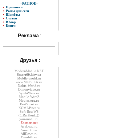
-=РАЗНОЕ=-
•
Прошивки
•
Ромы для сеги
•
Шрифты
•
Статьи
•
Юмор
•
Книги
Реклама :
Друзья :
ModernMobile.NET
Smart60.kiev.ua
Mobile-world.ru
www.MOBLEX.ru
Nokia-World.ru
Dimonvideo.ru
SymbiWare.ru
Mobile-WareZ
Movies.org.ru
BestSmart.ru
KOMAP.net.ru
Soft-Best.WS
((..Ru.Konf..))
you-mobil.ru
Exsmart.net
AvaLoad.ru
SmartZone
AllDown.ru
Оmobile.ru