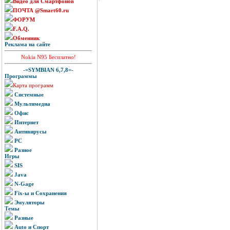
Видео для Смартфонов
ПОЧТА @Smart60.ru
ФОРУМ
F.A.Q.
Обменник
Реклама на сайте
Nokia N95 Бесплатно!
-=SYMBIAN 6,7,8=-
Программы
Карта программ
Системные
Мультимедиа
Офис
Интернет
Антивирусы
PC
Разное
Игры
SIS
Java
N-Gage
Fix-ы и Сохранения
Эмуляторы
Темы
Разные
Auto и Спорт