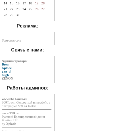
14
15
16
17
18
19
20
21
22
23
24
25
26
27
28
29
30
Реклама:
Торговая сеть
Связь с нами:
Администраторы
Bren
Xplode
yan_d
hugh
ZENON
Работы админов:
www.S60Touch.ru
S60Touch Сенсорный интерфейс в
платформе S60 от Nokia
www.T98.ru
Русский Бронированный джип -
Комбат Т98
by
Xplode