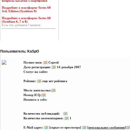
вопросы касаемо Смартфонов
Подробнее о платформе Series 60
3rd. Edition (Symbian 9)
Подробнее о платформе Series 60
(Symbian 6, 7 и 8)
Есть что добавить? пишите.
Пользователь: KaSpO
Полное имя:
Сергей
Дата регистрации:
14 декабря 2007
Статус на сайте:
Рейтинг:
еще нет рейтинга
Место жительства:
Номер ICQ:
Немного о себе:
Количество публикаций:
Количество комментариев:
1
E-Mail адрес:
[скрыт от просмотра]
[
персональное сообщение
]