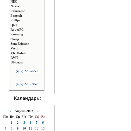
NEC
Nokia
Panasonic
Pantech
Philips
Qtek
RoverPC
Samsung
Sharp
SonyEricsson
Vertu
VK Mobile
RWT
Ubiquam
(495) 225-7653
(495) 225-9952
Календарь:
«
Апрель 2008
»
Пн
Вт
Ср
Чт
Пт
Сб
Вс
1
2
3
4
5
6
7
8
9
10
11
12
13