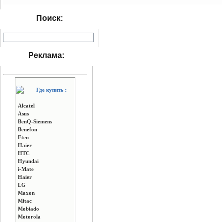
Поиск:
Реклама:
Где купить :
Alcatel
Asus
BenQ-Siemens
Benefon
Eten
Haier
HTC
Hyundai
i-Mate
Haier
LG
Maxon
Mitac
Mobiado
Motorola