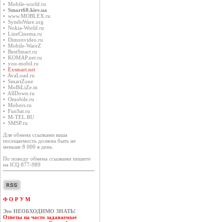
• Mobile-world.ru
•
Smart60.kiev.ua
• www.MOBLEX.ru
• SymbiWare.org
• Nokia-World.ru
• LineCinema.ru
• Dimonvideo.ru
• Mobile-WareZ
• BestSmart.ru
• KOMAP.net.ru
• you-mobil.ru
•
Exsmart.net
• AvaLoad.ru
• SmartZone
• MoBiLiZe.in
• AllDown.ru
• Оmobile.ru
• Mobers.ru
• FunSat.ru
• M-TEL.RU
• SMSP.ru
Для обмена ссылками ваша
посещаемость должна быть не
меньше 8 000 в день.
По поводу обмена ссылками пишите
на ICQ 877-989
Ф О Р У М
Это НЕОБХОДИМО ЗНАТЬ!
Ответы на часто задаваемые