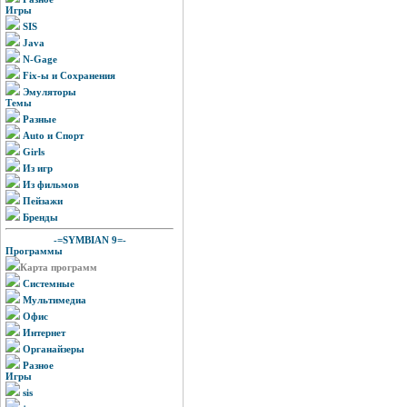
Игры
SIS
Java
N-Gage
Fix-ы и Сохранения
Эмуляторы
Темы
Разные
Auto и Спорт
Girls
Из игр
Из фильмов
Пейзажи
Бренды
-=SYMBIAN 9=-
Программы
Карта программ
Системные
Мультимедиа
Офис
Интернет
Органайзеры
Разное
Игры
sis