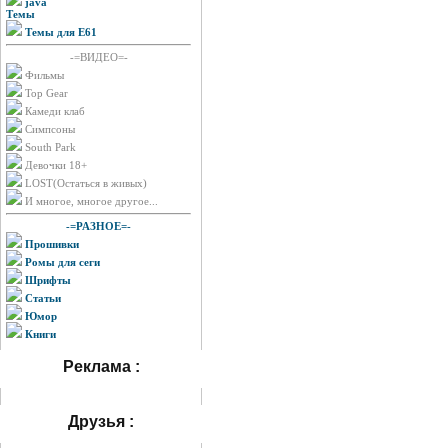
java
Темы
Темы для E61
-=ВИДЕО=-
Фильмы
Top Gear
Камеди клаб
Симпсоны
South Park
Девочки 18+
LOST(Остаться в живых)
И многое, многое другое...
-=РАЗНОЕ=-
Прошивки
Ромы для сеги
Шрифты
Статьи
Юмор
Книги
Реклама :
Друзья :