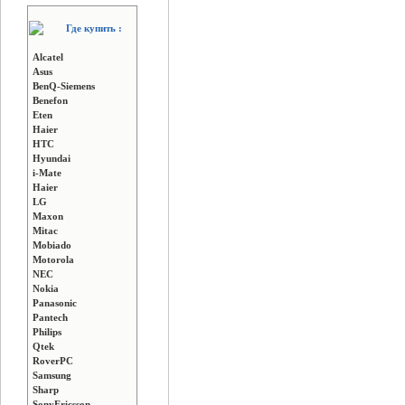
Где купить :
Alcatel
Asus
BenQ-Siemens
Benefon
Eten
Haier
HTC
Hyundai
i-Mate
Haier
LG
Maxon
Mitac
Mobiado
Motorola
NEC
Nokia
Panasonic
Pantech
Philips
Qtek
RoverPC
Samsung
Sharp
SonyEricsson