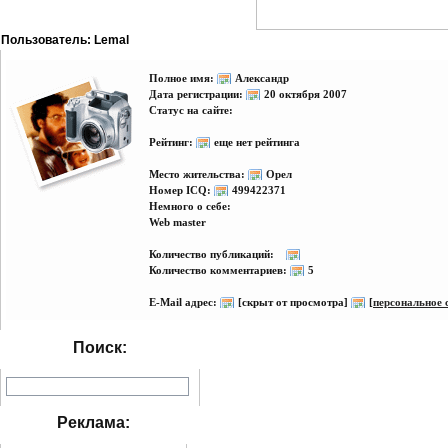
Пользователь: Lemal
Полное имя:
Александр
Дата регистрации:
20 октября 2007
Статус на сайте:
Рейтинг:
еще нет рейтинга
Место жительства:
Орел
Номер ICQ:
499422371
Немного о себе:
Web master
Количество публикаций:
Количество комментариев:
5
E-Mail адрес:
[скрыт от просмотра]
[
персональное 
Поиск:
Реклама: