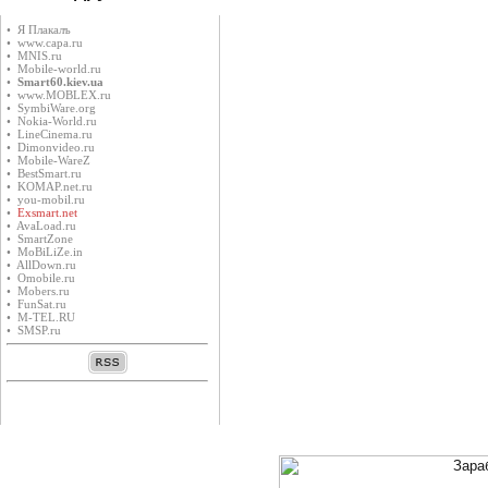
• Я Плакалъ
• www.capa.ru
• MNIS.ru
• Mobile-world.ru
•
Smart60.kiev.ua
• www.MOBLEX.ru
• SymbiWare.org
• Nokia-World.ru
• LineCinema.ru
• Dimonvideo.ru
• Mobile-WareZ
• BestSmart.ru
• KOMAP.net.ru
• you-mobil.ru
•
Exsmart.net
• AvaLoad.ru
• SmartZone
• MoBiLiZe.in
• AllDown.ru
• Оmobile.ru
• Mobers.ru
• FunSat.ru
• M-TEL.RU
• SMSP.ru