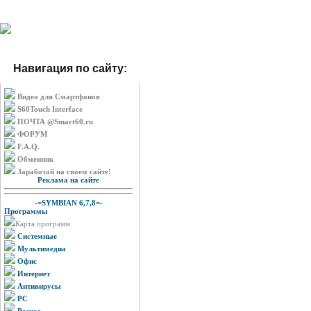
Навигация по сайту:
Видео для Смартфонов
S60Touch Interface
ПОЧТА @Smart60.ru
ФОРУМ
F.A.Q.
Обменник
Заработай на своем сайте!
Реклама на сайте
-=SYMBIAN 6,7,8=-
Программы
Карта программ
Системные
Мультимедиа
Офис
Интернет
Антивирусы
PC
Разное