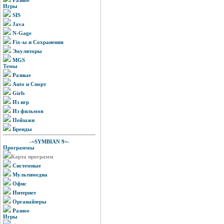
Игры
SIS
Java
N-Gage
Fix-ы и Сохранения
Эмуляторы
MGS
Темы
Разные
Auto и Спорт
Girls
Из игр
Из фильмов
Пейзажи
Бренды
-=SYMBIAN 9=-
Программы
Карта программ
Системные
Мультимедиа
Офис
Интернет
Органайзеры
Разное
Игры