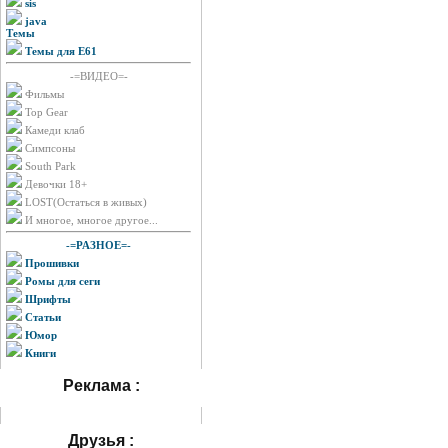
sis
java
Темы
Темы для E61
-=ВИДЕО=-
Фильмы
Top Gear
Камеди клаб
Симпсоны
South Park
Девочки 18+
LOST(Остаться в живых)
И многое, многое другое...
-=РАЗНОЕ=-
Прошивки
Ромы для сеги
Шрифты
Статьи
Юмор
Книги
Реклама :
Друзья :