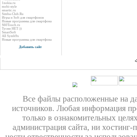
1nokia.ru
mobi-style
smartic.ru
Simba-Club.Ru
Игры и Soft для смартфонов
Новые программы для смартфона
S60Touch.ru
Тусни НЕТ:))
SmartSoft
All Symb9x
Новые программы для смартфона
Добавить сайт
•
Все файлы расположенные на д
источников. Любая информация пре
только в ознакомительных целях
администрация сайта, ни хостинг-
нести отвественности за использован