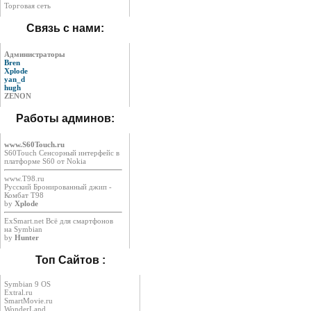
Торговая сеть
Связь с нами:
Администраторы
Bren
Xplode
yan_d
hugh
ZENON
Работы админов:
www.S60Touch.ru
S60Touch Сенсорный интерфейс в
платформе S60 от Nokia
www.T98.ru
Русский Бронированный джип -
Комбат Т98
by
Xplode
ExSmart.net Всё для смартфонов
на Symbian
by
Hunter
Топ Сайтов :
Symbian 9 OS
Extral.ru
SmartMovie.ru
WonderLand