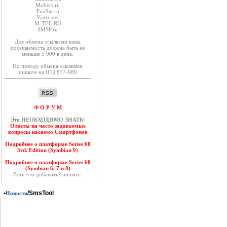
Mobers.ru
FunSat.ru
Vanix.net
M-TEL.RU
SMSP.ru
Для обмена ссылками ваша
посещаемость должна быть не
меньше 5 000 в день.
По поводу обмена ссылками
пишите на ICQ 877-989
Ф О Р У М
Это НЕОБХОДИМО ЗНАТЬ!
Ответы на часто задаваемые
вопросы касаемо Смартфонов
Подробнее о платформе Series 60
3rd. Edition (Symbian 9)
Подробнее о платформе Series 60
(Symbian 6, 7 и 8)
Есть что добавить? пишите.
•
/SmsTool
Новости