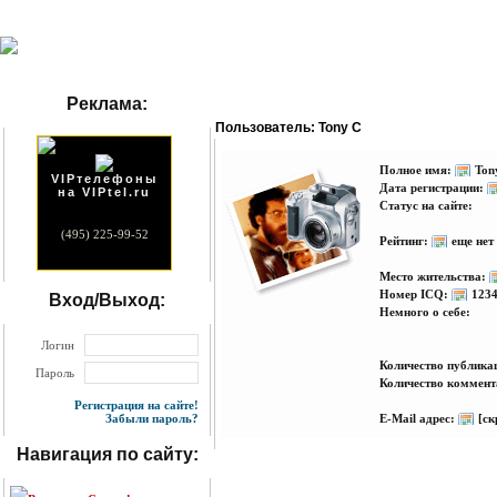
Реклама:
Пользователь: Tony C
Полное имя:
Ton
VIPтелефоны
Дата регистрации:
на VIPtel.ru
Статус на сайте:
(495) 225-99-52
Рейтинг:
еще нет
Место жительства:
Номер ICQ:
123
Вход/Выход:
Немного о себе:
Логин
Количество публик
Пароль
Количество коммент
Регистрация на сайте!
Забыли пароль?
E-Mail адрес:
[ск
Навигация по сайту: