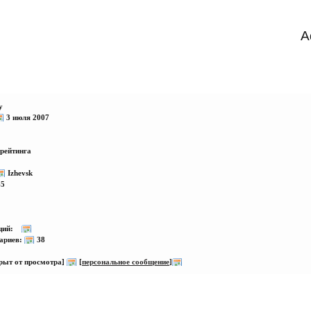
A
y
3 июля 2007
 рейтинга
Izhevsk
45
аций:
ариев:
38
рыт от просмотра]
[
персональное сообщение
]