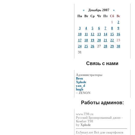
«
Декабрь 2007
»
Пн
Вт
Ср
Чт
Пт
Сб
Вс
1
2
3
4
5
6
7
8
9
10
11
12
13
14
15
16
17
18
19
20
21
22
23
24
25
26
27
28
29
30
31
Связь с нами
Администраторы
Bren
Xplode
yan_d
hugh
<
ZENON
Работы админов:
www.T98.ru
Русский Бронированный джип -
Комбат Т98
by
Xplode
ExSmart.net Всё для смартфонов