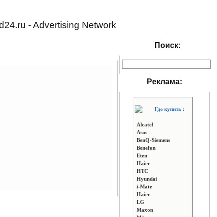
d24.ru - Advertising Network
Поиск:
Реклама:
Где купить :
Alcatel
Asus
BenQ-Siemens
Benefon
Eten
Haier
HTC
Hyundai
i-Mate
Haier
LG
Maxon