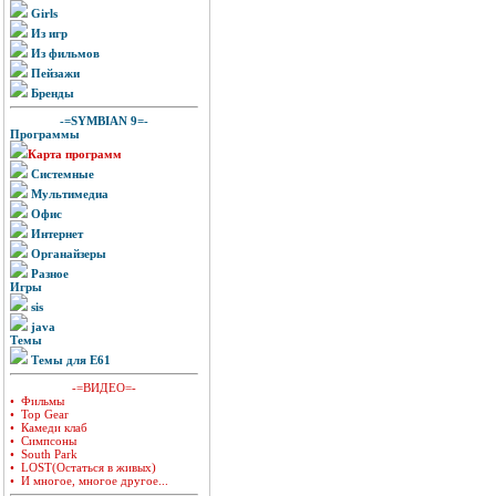
Girls
Из игр
Из фильмов
Пейзажи
Бренды
-=SYMBIAN 9=-
Программы
Карта программ
Системные
Мультимедиа
Офис
Интернет
Органайзеры
Разное
Игры
sis
java
Темы
Темы для E61
-=ВИДЕО=-
• Фильмы
• Top Gear
• Камеди клаб
• Симпсоны
• South Park
• LOST(Остаться в живых)
• И многое, многое другое...