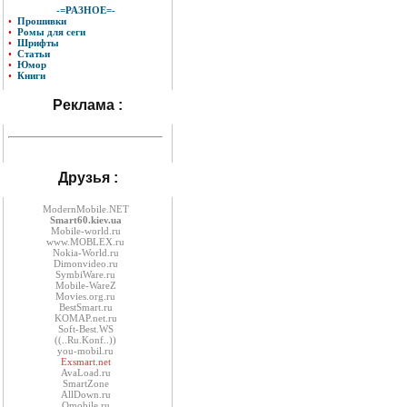
-=РАЗНОЕ=-
•
Прошивки
•
Ромы для сеги
•
Шрифты
•
Статьи
•
Юмор
•
Книги
Реклама :
Друзья :
ModernMobile.NET
Smart60.kiev.ua
Mobile-world.ru
www.MOBLEX.ru
Nokia-World.ru
Dimonvideo.ru
SymbiWare.ru
Mobile-WareZ
Movies.org.ru
BestSmart.ru
KOMAP.net.ru
Soft-Best.WS
((..Ru.Konf..))
you-mobil.ru
Exsmart.net
AvaLoad.ru
SmartZone
AllDown.ru
Оmobile.ru