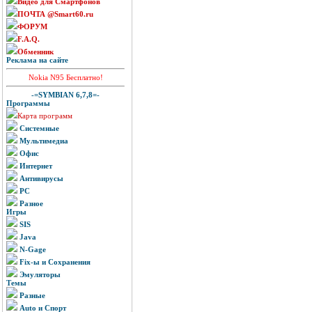
Видео для Смартфонов
ПОЧТА @Smart60.ru
ФОРУМ
F.A.Q.
Обменник
Реклама на сайте
Nokia N95 Бесплатно!
-=SYMBIAN 6,7,8=-
Программы
Карта программ
Системные
Мультимедиа
Офис
Интернет
Антивирусы
PC
Разное
Игры
SIS
Java
N-Gage
Fix-ы и Сохранения
Эмуляторы
Темы
Разные
Auto и Спорт