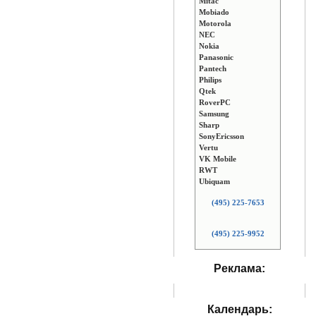
Mitac
Mobiado
Motorola
NEC
Nokia
Panasonic
Pantech
Philips
Qtek
RoverPC
Samsung
Sharp
SonyEricsson
Vertu
VK Mobile
RWT
Ubiquam
(495) 225-7653
(495) 225-9952
Реклама:
Календарь: