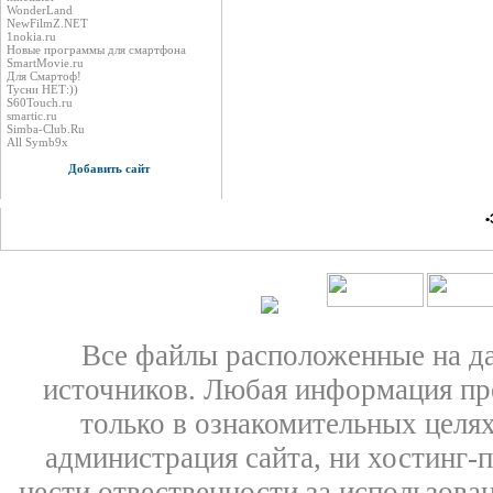
WonderLand
NewFilmZ.NET
1nokia.ru
Новые программы для смартфона
SmartMovie.ru
Для Смартоф!
Тусни НЕТ:))
S60Touch.ru
smartic.ru
Simba-Club.Ru
All Symb9x
Добавить сайт
•
Все файлы расположенные на д
источников. Любая информация пре
только в ознакомительных целях
администрация сайта, ни хостинг-
нести отвественности за использован