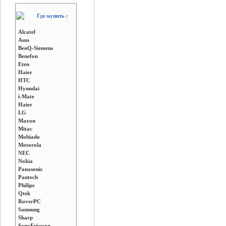
Где купить :
Alcatel
Asus
BenQ-Siemens
Benefon
Eten
Haier
HTC
Hyundai
i-Mate
Haier
LG
Maxon
Mitac
Mobiado
Motorola
NEC
Nokia
Panasonic
Pantech
Philips
Qtek
RoverPC
Samsung
Sharp
SonyEricsson