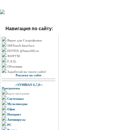
Навигация по сайту:
Видео для Смартфонов
S60Touch Interface
ПОЧТА @Smart60.ru
ФОРУМ
F.A.Q.
Обменник
Заработай на своем сайте!
Реклама на сайте
-=SYMBIAN 6,7,8=-
Программы
Карта программ
Системные
Мультимедиа
Офис
Интернет
Антивирусы
PC
Разное