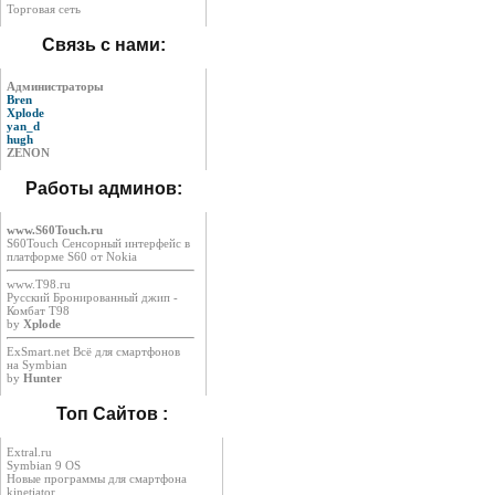
Торговая сеть
Связь с нами:
Администраторы
Bren
Xplode
yan_d
hugh
ZENON
Работы админов:
www.S60Touch.ru
S60Touch Сенсорный интерфейс в
платформе S60 от Nokia
www.T98.ru
Русский Бронированный джип -
Комбат Т98
by
Xplode
ExSmart.net Всё для смартфонов
на Symbian
by
Hunter
Топ Сайтов :
Extral.ru
Symbian 9 OS
Новые программы для смартфона
kinetiator