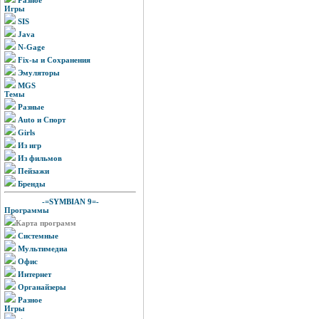
Игры
SIS
Java
N-Gage
Fix-ы и Сохранения
Эмуляторы
MGS
Темы
Разные
Auto и Спорт
Girls
Из игр
Из фильмов
Пейзажи
Бренды
-=SYMBIAN 9=-
Программы
Карта программ
Системные
Мультимедиа
Офис
Интернет
Органайзеры
Разное
Игры