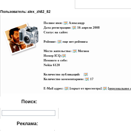
Пользователь: alex_zh82_82
Полное имя:
Александр
Дата регистрации:
16 апреля 2008
Статус на сайте:
Рейтинг:
еще нет рейтинга
Место жительства:
Мегион
Номер ICQ:
Немного о себе:
Nokia 6120
Количество публикаций:
Количество комментариев:
17
E-Mail адрес:
[скрыт от просмотра]
[
персональное 
Поиск:
Реклама: