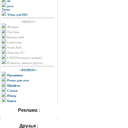
sis
java
Темы
Темы для E61
-=ВИДЕО=-
Фильмы
Top Gear
Камеди клаб
Симпсоны
South Park
Девочки 18+
LOST(Остаться в живых)
И многое, многое другое...
-=РАЗНОЕ=-
Прошивки
Ромы для сеги
Шрифты
Статьи
Юмор
Книги
Реклама :
Друзья :