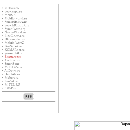
• Я Плакалъ
• www.capa.ru
• MNIS.ru
• Mobile-world.ru
•
Smart60.kiev.ua
• www.MOBLEX.ru
• SymbiWare.org
• Nokia-World.ru
• LineCinema.ru
• Dimonvideo.ru
• Mobile-WareZ
• BestSmart.ru
• KOMAP.net.ru
• you-mobil.ru
•
Exsmart.net
• AvaLoad.ru
• SmartZone
• MoBiLiZe.in
• AllDown.ru
• Оmobile.ru
• Mobers.ru
• FunSat.ru
• M-TEL.RU
• SMSP.ru