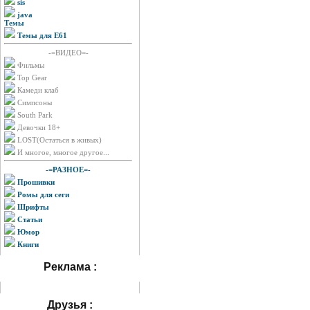
sis
java
Темы
Темы для E61
-=ВИДЕО=-
Фильмы
Top Gear
Камеди клаб
Симпсоны
South Park
Девочки 18+
LOST(Остаться в живых)
И многое, многое другое...
-=РАЗНОЕ=-
Прошивки
Ромы для сеги
Шрифты
Статьи
Юмор
Книги
Реклама :
Друзья :