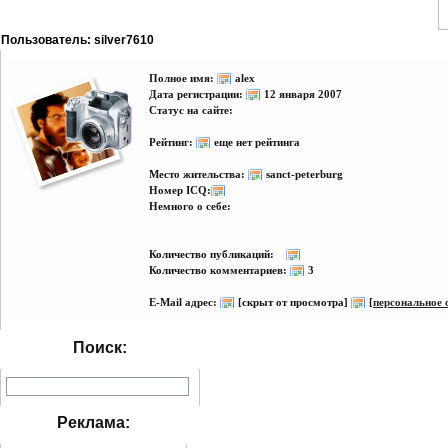
Пользователь: silver7610
Полное имя:
alex
Дата регистрации:
12 января 2007
Статус на сайте:
Рейтинг:
еще нет рейтинга
Место жительства:
sanct-peterburg
Номер ICQ:
Немного о себе:
Количество публикаций:
Количество комментариев:
3
E-Mail адрес:
[скрыт от просмотра]
[
персональное 
Поиск:
Реклама: