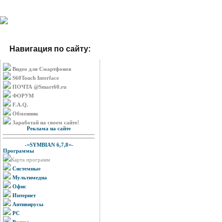
Навигация по сайту:
Видео для Смартфонов
S60Touch Interface
ПОЧТА @Smart60.ru
ФОРУМ
F.A.Q.
Обменник
Заработай на своем сайте!
Реклама на сайте
-=SYMBIAN 6,7,8=-
Программы
Карта программ
Системные
Мультимедиа
Офис
Интернет
Антивирусы
PC
Разное