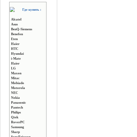
Где купить :
Alcatel
Asus
BenQ-Siemens
Benefon
Eten
Haier
HTC
Hyundai
i-Mate
Haier
LG
Maxon
Mitac
Mobiado
Motorola
NEC
Nokia
Panasonic
Pantech
Philips
Qtek
RoverPC
Samsung
Sharp
SonyEricsson