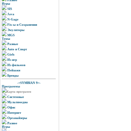
Игры
SIS
Java
N-Gage
Fix-ы и Сохранения
Эмуляторы
MGS
Темы
Разные
Auto и Спорт
Girls
Из игр
Из фильмов
Пейзажи
Бренды
-=SYMBIAN 9=-
Программы
Карта программ
Системные
Мультимедиа
Офис
Интернет
Органайзеры
Разное
Игры