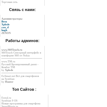
Торговая сеть
Связь с нами:
Администраторы
Bren
Xplode
yan_d
hugh
ZENON
Работы админов:
www.S60Touch.ru
S60Touch Сенсорный интерфейс в
платформе S60 от Nokia
www.T98.ru
Русский Бронированный джип -
Комбат Т98
by
Xplode
ExSmart.net Всё для смартфонов
на Symbian
by
Hunter
Топ Сайтов :
Extral.ru
Symbian 9 OS
Новые программы для смартфона
SmartMovie.ru