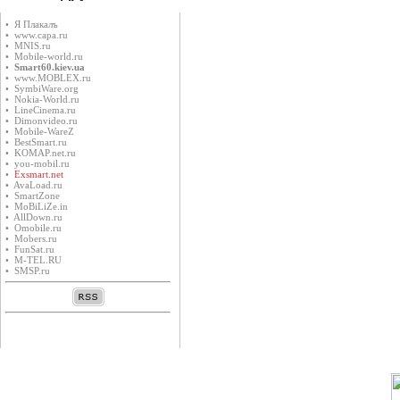
• Я Плакалъ
• www.capa.ru
• MNIS.ru
• Mobile-world.ru
•
Smart60.kiev.ua
• www.MOBLEX.ru
• SymbiWare.org
• Nokia-World.ru
• LineCinema.ru
• Dimonvideo.ru
• Mobile-WareZ
• BestSmart.ru
• KOMAP.net.ru
• you-mobil.ru
•
Exsmart.net
• AvaLoad.ru
• SmartZone
• MoBiLiZe.in
• AllDown.ru
• Оmobile.ru
• Mobers.ru
• FunSat.ru
• M-TEL.RU
• SMSP.ru