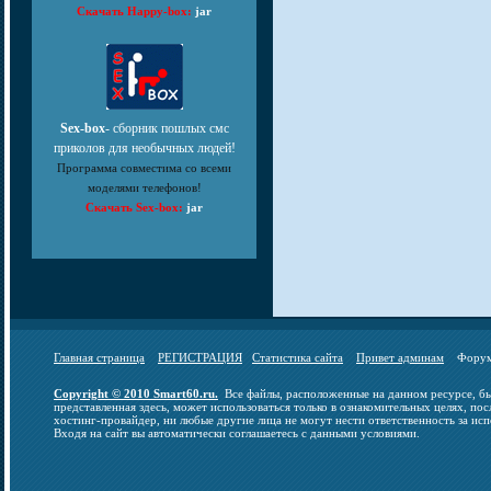
Скачать Happy-box:
jar
Sex-box
- сборник пошлых смс
приколов для необычных людей!
Программа совместима со всеми
моделями телефонов!
Скачать Sex-box:
jar
Главная страница
РЕГИСТРАЦИЯ
Статистика сайта
Привет админам
Фор
Copyright © 2010 Smart60.ru.
Все файлы, расположенные на данном ресурсе, бы
представленная здесь, может использоваться только в ознакомительных целях, пос
хостинг-провайдер, ни любые другие лица не могут нести ответственность за исп
Входя на сайт вы автоматически соглашаетесь с данными условиями.