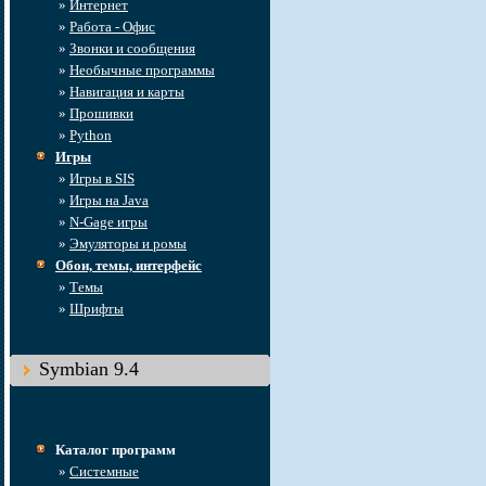
»
Интернет
»
Работа - Офис
»
Звонки и сообщения
»
Необычные программы
»
Навигация и карты
»
Прошивки
»
Python
Игры
»
Игры в SIS
»
Игры на Java
»
N-Gage игры
»
Эмуляторы и ромы
Обои, темы, интерфейс
»
Темы
»
Шрифты
Symbian 9.4
Каталог программ
»
Системные