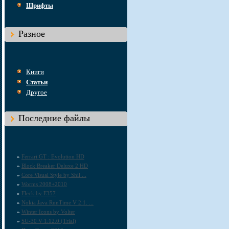
Шрифты
Разное
Книги
Статьи
Другое
Последние файлы
»
Ferrari GT : Evolution HD
»
Block Breaker Deluxe 2 HD
»
Core Visual Style by Shil ...
»
Worms 2008+2010
»
Fleck by F357
»
Nokia Java RunTime V 2.1. ...
»
Winter Icons by Volter
»
SU-30 V 1.12.0 (Trial)