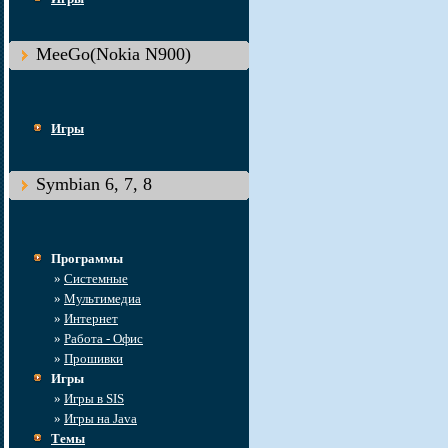
MeeGo(Nokia N900)
Игры
Symbian 6, 7, 8
Программы
»
Системные
»
Мультимедиа
»
Интернет
»
Работа - Офис
»
Прошивки
Игры
»
Игры в SIS
»
Игры на Java
Темы