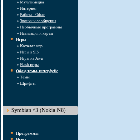
»
Мультимедиа
»
Интернет
»
Работа - Офис
»
Звонки и сообщения
»
Необычные программы
»
Навигация и карты
Игры
»
Каталог игр
»
Игры в SIS
»
Игры на Java
»
Flash игры
Обои, темы, интерфейс
»
Темы
»
Шрифты
Symbian ^3 (Nokia N8)
Программы
Игры