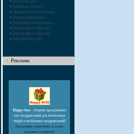
»
Поле Чудес 2010
»
SplitSecond: Velocity
»
Зимний фотоконкурс Smart6 ...
»
Assassin's Creed: Altair ...
»
Spider-Man: Total Mayhem ...
»
Trapped Blue by Blue_Ray
»
Trapped Blue by Blue_Ray
»
Smart Settings v.3.03
Реклама
Happy-box
- сборник праздничных
смс-поздравлений для необычных
людей и необычных поздравлений!
Программа совместима со всеми
моделями телефонов!