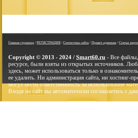
Главная страница
/
РЕГИСТРАЦИЯ
/
Статистика сайта
/
Привет админам
/
Статьи парт
Copyright © 2013 - 2024 /
Smart60.ru
- Все файлы
ресурсе, были взяты из открытых источников. Люб
здесь, может использоваться только в ознакомител
ее удалить. Ни администрация сайта, ни хостинг-п
могут нести ответственность за использование мате
Входя на сайт вы автоматически соглашаетесь с да