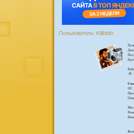
Пользователь: Killbidlo
Пол
Дата
Пос
Гру
Рейт
Сма
ОС:
Про
Опе
Мес
Ном
Нем
Кол