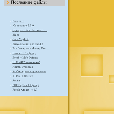
Последние файлы
»
Persepolis
»
iCommando 2.0.0
»
Сумерки. Сага. Рассвет: Ч ...
»
Bluee
»
Gem Magic 2
»
Визуализации для ttpod 4
»
Бои без правил. Федор Еме ...
»
Horus v.1.2.2 (eng)
»
Zombie Mob Defense
»
UFO 2012 взломанный
»
Animal Tycoon 2
»
Ковбои против пришельцев
»
TTPod 4.40 (rus)
»
Ancient
»
PDF Eagle v.1.0 (eng)
»
People widget - v.1.7