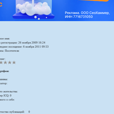
ное имя:
 регистрации: 26 ноября 2009 16:24
леднее посещение: 6 ноября 2011 09:53
ппа: Посетители
инг:
ртфон:
шивка:
ратор:
то жительства:
ер ICQ: 0
ного о себе:
ичество публикаций: 0