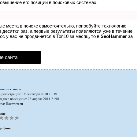
повышение его позиций в поисковых системах.
ые места в поиске самостоятельно, попробуйте технологию
в десятки раз, а первые результаты появляются уже в течение
ос у вас не продвинется в Топ10 за месяц, то в
SeoHammer
за
е сайта
ное имя: миша
 регистрации: 18 сентября 2010 19:19
леднее посещение: 23 апреля 2011 21:01
ппа: Посетители
инг:
ртфон: