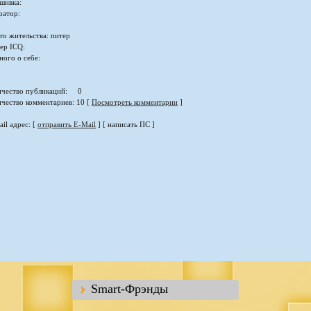
шивка:
ратор:
то жительства: питер
ер ICQ:
ного о себе:
ичество публикаций: 0
ичество комментариев: 10 [
Посмотреть комментарии
]
il адрес: [
отправить E-Mail
] [ написать ПС ]
Smart-Фрэнды