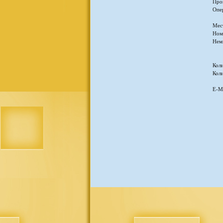
Про
Опе
Мес
Ном
Нем
Кол
Кол
E-Ma