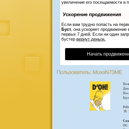
увеличение его посещаемости и 
Ускорение продвижения
Если вам трудно попасть на перв
Буст
, она ускоряет продвижение 
первых 7 дней. Если ни один запр
бустер
вернут деньги.
Начать продвижени
Пользователь: MuxaN73ME
Пол
Дата
Пос
Гру
Рейт
Сма
ОС: