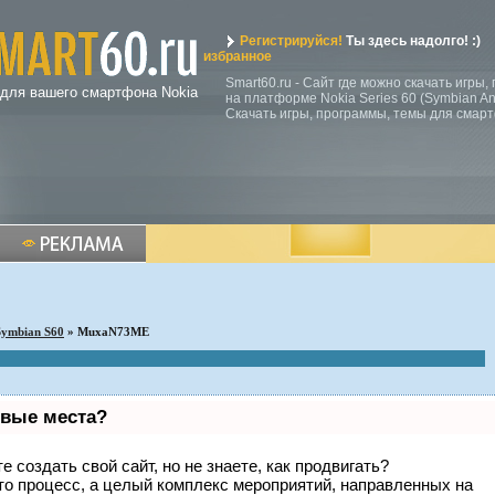
Регистрируйся!
Ты здесь надолго! :)
избранное
Smart60.ru - Сайт где можно скачать игры
 для вашего смартфона Nokia
на платформе Nokia Series 60 (Symbian Ann
Скачать игры, программы, темы для смар
Symbian S60
» MuxaN73ME
рвые места?
 создать свой сайт, но не знаете, как продвигать?
то процесс, а целый комплекс мероприятий, направленных на