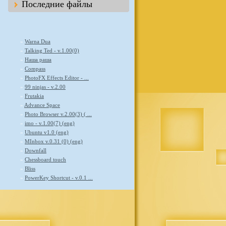
Последние файлы
»
Warna Dua
»
Talking Ted - v.1.00(0)
»
Наша раша
»
Compass
»
PhotoFX Effects Editor - ...
»
99 ninjas - v.2.00
»
Frutakia
»
Advance Space
»
Photo Browser v.2.00(3) ( ...
»
imo - v.1.00(7) (eng)
»
Ubuntu v1.0 (eng)
»
MInbox v.0.31 (0) (eng)
»
Downfall
»
Chessboard touch
»
Bliss
»
PowerKey Shortcut - v.0.1 ...