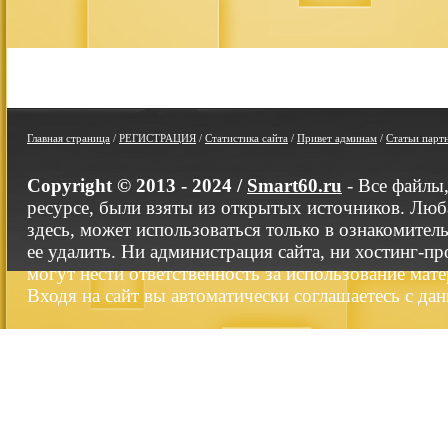
Главная страница
/
РЕГИСТРАЦИЯ
/
Статистика сайта
/
Привет админам
/
Статьи парт
Copyright © 2013 - 2024 /
Smart60.ru
- Все файлы
ресурсе, были взяты из открытых источников. Люб
здесь, может использоваться только в ознакомител
ее удалить. Ни администрация сайта, ни хостинг-п
могут нести ответственность за использование мате
Входя на сайт вы автоматически соглашаетесь с да