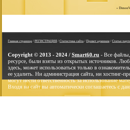
»
DimonV
Главная страница
/
РЕГИСТРАЦИЯ
/
Статистика сайта
/
Привет админам
/
Статьи парт
Copyright © 2013 - 2024 /
Smart60.ru
- Все файлы
ресурсе, были взяты из открытых источников. Люб
здесь, может использоваться только в ознакомител
ее удалить. Ни администрация сайта, ни хостинг-п
могут нести ответственность за использование мате
Входя на сайт вы автоматически соглашаетесь с да