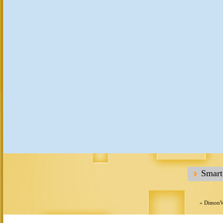
Smar
»
DimonV