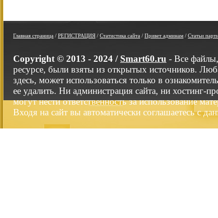
Главная страница
/
РЕГИСТРАЦИЯ
/
Статистика сайта
/
Привет админам
/
Статьи парт
Copyright © 2013 - 2024 /
Smart60.ru
- Все файлы
ресурсе, были взяты из открытых источников. Люб
здесь, может использоваться только в ознакомител
ее удалить. Ни администрация сайта, ни хостинг-п
могут нести ответственность за использование мате
Входя на сайт вы автоматически соглашаетесь с да