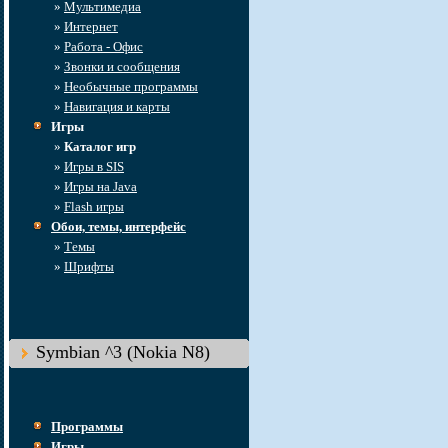
»
Мультимедиа
»
Интернет
»
Работа - Офис
»
Звонки и сообщения
»
Необычные программы
»
Навигация и карты
Игры
»
Каталог игр
»
Игры в SIS
»
Игры на Java
»
Flash игры
Обои, темы, интерфейс
»
Темы
»
Шрифты
Symbian ^3 (Nokia N8)
Программы
Игры