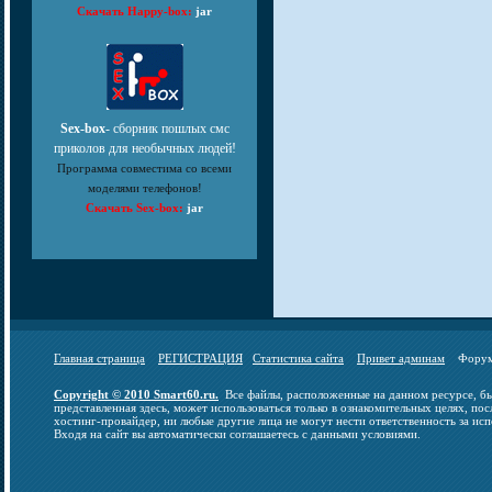
Скачать Happy-box:
jar
Sex-box
- сборник пошлых смс
приколов для необычных людей!
Программа совместима со всеми
моделями телефонов!
Скачать Sex-box:
jar
Главная страница
РЕГИСТРАЦИЯ
Статистика сайта
Привет админам
Фор
Copyright © 2010 Smart60.ru.
Все файлы, расположенные на данном ресурсе, бы
представленная здесь, может использоваться только в ознакомительных целях, пос
хостинг-провайдер, ни любые другие лица не могут нести ответственность за исп
Входя на сайт вы автоматически соглашаетесь с данными условиями.