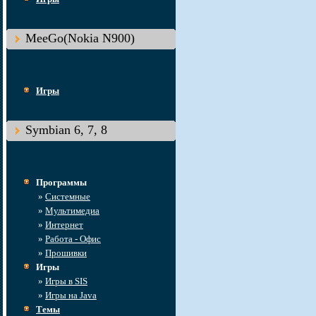
MeeGo(Nokia N900)
Игры
Symbian 6, 7, 8
Программы
»
Системные
»
Мультимедиа
»
Интернет
»
Работа - Офис
»
Прошивки
Игры
»
Игры в SIS
»
Игры на Java
Темы