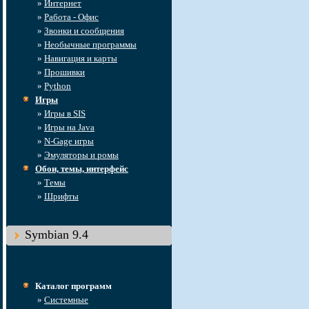
»
Интернет
»
Работа - Офис
»
Звонки и сообщения
»
Необычные программы
»
Навигация и карты
»
Прошивки
»
Python
Игры
»
Игры в SIS
»
Игры на Java
»
N-Gage игры
»
Эмуляторы и ромы
Обои, темы, интерфейс
»
Темы
»
Шрифты
Symbian 9.4
Каталог программ
»
Системные