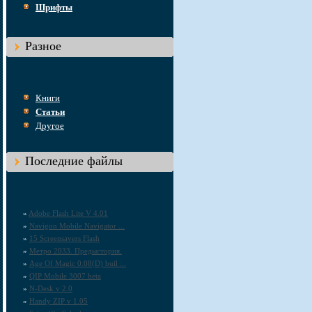
Шрифты
Разное
Книги
Статьи
Другое
Последние файлы
»
Adobe Flash Lite V 4.01
»
Navigon Mobile Navigator ...
»
15 Screensavers Flash
»
Метро 2033. Предыстория.
»
Age Of Magic 0.08(D) buil ...
»
QIP Mobile 3007 beta
»
N-Desk v 2.0
»
Handy ZIP v 1.05