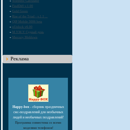
»
Scientific Calculator
»
FindDiff v.1.00
»
Gold Green
»
Rise of the Triad - v.1.1 ...
»
QIP Mobile 3006 beta
»
nUnlock v6.00
»
М.У.М.У. Судный день
»
Mercury Meldown
Реклама
Happy-box
- сборник праздничных
смс-поздравлений для необычных
людей и необычных поздравлений!
Программа совместима со всеми
моделями телефонов!