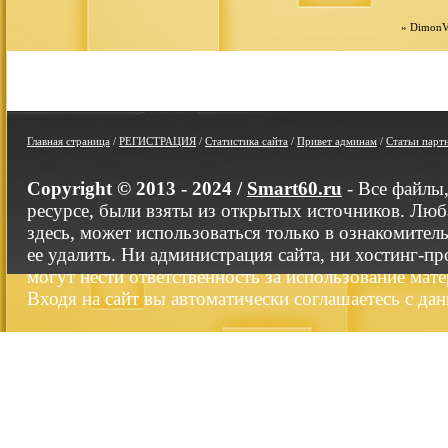
»
DimonV
Главная страница
/
РЕГИСТРАЦИЯ
/
Статистика сайта
/
Привет админам
/
Статьи парт
Copyright © 2013 - 2024 /
Smart60.ru
- Все файлы
ресурсе, были взяты из открытых источников. Люб
здесь, может использоваться только в ознакомител
ее удалить. Ни администрация сайта, ни хостинг-п
могут нести ответственность за использование мате
Входя на сайт вы автоматически соглашаетесь с да