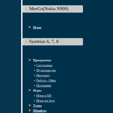
MeeGo(Nokia N900)
Игры
Symbian 6, 7, 8
Программы
»
Системные
»
Мультимедиа
»
Интернет
»
Работа - Офис
»
Прошивки
Игры
»
Игры в SIS
»
Игры на Java
Темы
Шрифты