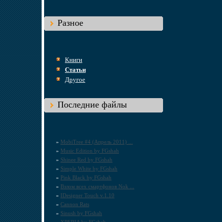
Разное
Книги
Статьи
Другое
Последние файлы
»
MobiTree #4 (Апрель 2011) ...
»
Music Edition by FGshah
»
Shinee Red by FGshah
»
Simple White by FGshah
»
Pink Black by FGshah
»
Взлом всех смартфонов Nok ...
»
IDesigner Touch v.1.10
»
Cannon Rats
»
Sinush by FGshah