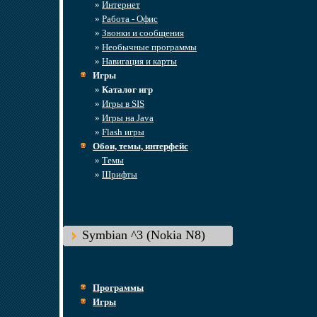
»
Интернет
»
Работа - Офис
»
Звонки и сообщения
»
Необычные программы
»
Навигация и карты
Игры
»
Каталог игр
»
Игры в SIS
»
Игры на Java
»
Flash игры
Обои, темы, интерфейс
»
Темы
»
Шрифты
Symbian ^3 (Nokia N8)
Программы
Игры