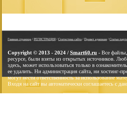
Главная страница
/
РЕГИСТРАЦИЯ
/
Статистика сайта
/
Привет админам
/
Статьи парт
Copyright © 2013 - 2024 /
Smart60.ru
- Все файлы
ресурсе, были взяты из открытых источников. Люб
здесь, может использоваться только в ознакомител
ее удалить. Ни администрация сайта, ни хостинг-п
могут нести ответственность за использование мате
Входя на сайт вы автоматически соглашаетесь с да