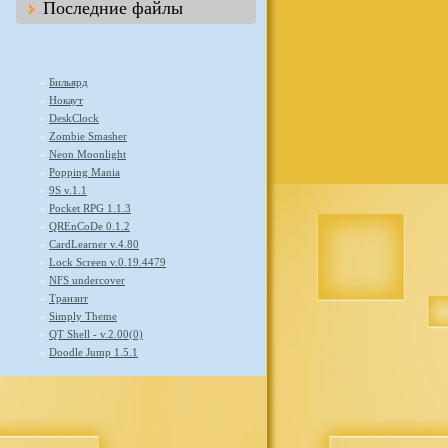
Последние файлы
»
Бильярд
»
Нокаут
»
DeskClock
»
Zombie Smasher
»
Neon Moonlight
»
Popping Mania
»
9S v.1.1
»
Pocket RPG 1.1.3
»
QREnCoDe 0.1.2
»
CardLearner v.4.80
»
Lock Screen v.0.19.4479
»
NFS undercover
»
Транзит
»
Simply Theme
»
QT Shell - v.2.00(0)
»
Doodle Jump 1.5.1