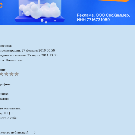
ное имя:
 регистрации: 27 февраля 2010 00:56
леднее посещение: 25 марта 2011 13:33
ппа: Посетители
инг:
ртфон:
шивка:
ратор:
то жительства:
ер ICQ: 0
ного о себе:
ичество публикаций: 0