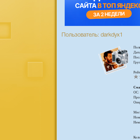
Пользователь: darkdyx1
Пол
Дата
Пос
Гру
Рейт
Сма
ОС:
Про
Опе
Мес
Ном
Нем
Кол