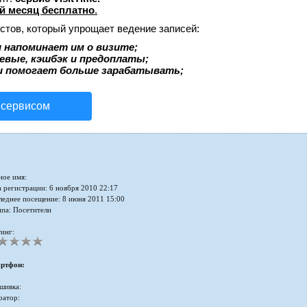
й месяц бесплатно
.
стов, который упрощает ведение записей:
 напоминает им о визите;
аевые, кэшбэк и предоплаты;
и помогает больше зарабатывать;
 сервисом
ное имя:
 регистрации: 6 ноября 2010 22:17
леднее посещение: 8 июня 2011 15:00
ппа: Посетители
инг:
ртфон:
шивка:
ратор: