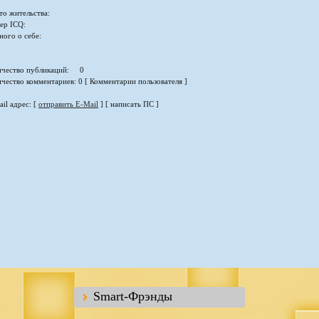
то жительства:
ер ICQ:
ного о себе:
ичество публикаций: 0
чество комментариев: 0 [ Комментарии пользователя ]
il адрес: [
отправить E-Mail
] [ написать ПС ]
Smart-Фрэнды