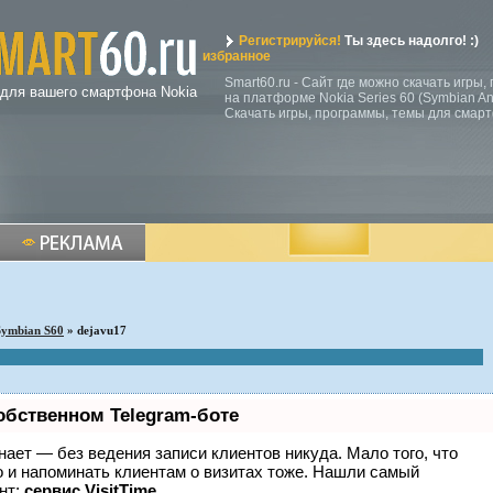
Регистрируйся!
Ты здесь надолго! :)
избранное
Smart60.ru - Сайт где можно скачать игры
 для вашего смартфона Nokia
на платформе Nokia Series 60 (Symbian Ann
Скачать игры, программы, темы для смар
Symbian S60
» dejavu17
обственном Telegram-боте
 знает — без ведения записи клиентов никуда. Мало того, что
о и напоминать клиентам о визитах тоже. Нашли самый
нт:
сервис VisitTime.