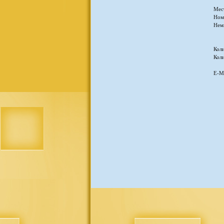
Мес
Ном
Нем
Кол
Коли
E-Ma