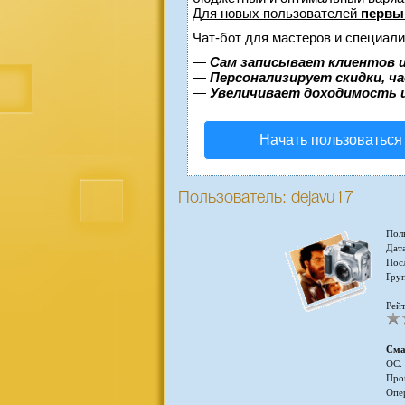
Для новых пользователей
первы
Чат-бот для мастеров и специали
—
Сам записывает клиентов и
—
Персонализирует скидки, ч
—
Увеличивает доходимость 
Начать пользоваться
Пользователь: dejavu17
Пол
Дата
Пос
Гру
Рейт
Сма
ОС:
Про
Опе