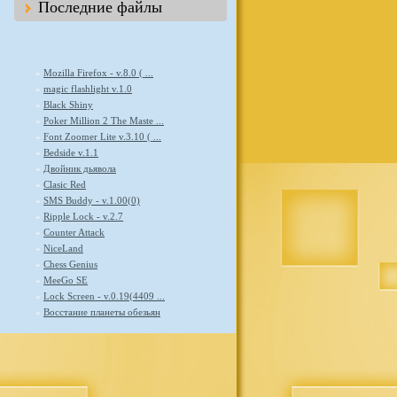
Последние файлы
»
Mozilla Firefox - v.8.0 ( ...
»
magic flashlight v.1.0
»
Black Shiny
»
Poker Million 2 The Maste ...
»
Font Zoomer Lite v.3.10 ( ...
»
Bedside v.1.1
»
Двойник дьявола
»
Clasic Red
»
SMS Buddy - v.1.00(0)
»
Ripple Lock - v.2.7
»
Counter Attack
»
NiceLand
»
Chess Genius
»
MeeGo SE
»
Lock Screen - v.0.19(4409 ...
»
Восстание планеты обезьян