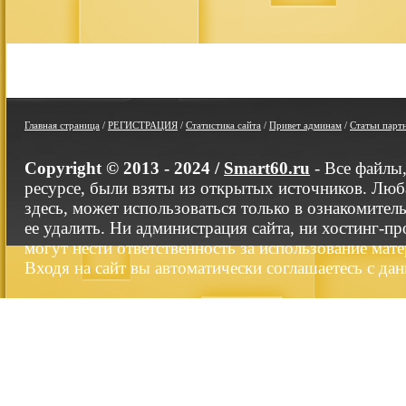
Главная страница
/
РЕГИСТРАЦИЯ
/
Статистика сайта
/
Привет админам
/
Статьи парт
Copyright © 2013 - 2024 /
Smart60.ru
- Все файлы
ресурсе, были взяты из открытых источников. Люб
здесь, может использоваться только в ознакомител
ее удалить. Ни администрация сайта, ни хостинг-п
могут нести ответственность за использование мате
Входя на сайт вы автоматически соглашаетесь с да