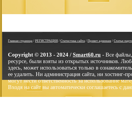
Главная страница
/
РЕГИСТРАЦИЯ
/
Статистика сайта
/
Привет админам
/
Статьи парт
Copyright © 2013 - 2024 /
Smart60.ru
- Все файлы
ресурсе, были взяты из открытых источников. Люб
здесь, может использоваться только в ознакомител
ее удалить. Ни администрация сайта, ни хостинг-п
могут нести ответственность за использование мате
Входя на сайт вы автоматически соглашаетесь с да