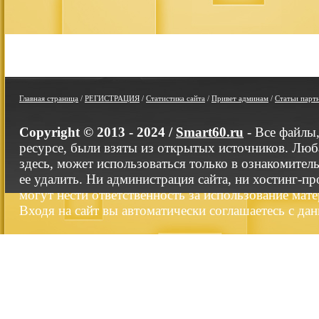
Главная страница
/
РЕГИСТРАЦИЯ
/
Статистика сайта
/
Привет админам
/
Статьи парт
Copyright © 2013 - 2024 /
Smart60.ru
- Все файлы
ресурсе, были взяты из открытых источников. Люб
здесь, может использоваться только в ознакомител
ее удалить. Ни администрация сайта, ни хостинг-п
могут нести ответственность за использование мате
Входя на сайт вы автоматически соглашаетесь с да