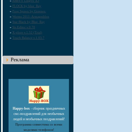
»
ABBYY Lingvo X3
»
FLOCK by blue_Ray
»
Frog Spawn by Greenex
»
Worms 2011: Armageddon
»
Star Black by Blue_Ray
»
Sis Editor v.0.70
»
X-plore v.1.52 (Trial)
»
Touch Balance v.1.03.7
Реклама
Happy-box
- сборник праздничных
смс-поздравлений для необычных
людей и необычных поздравлений!
Программа совместима со всеми
моделями телефонов!