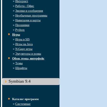
»
Интернет
»
Работа - Офис
»
Звонки и сообщения
»
Необычные программы
»
Навигация и карты
»
Прошивки
»
Python
Игры
»
Игры в SIS
»
Игры на Java
»
N-Gage игры
»
Эмуляторы и ромы
Обои, темы, интерфейс
»
Темы
»
Шрифты
Symbian 9.4
Каталог программ
»
Системные