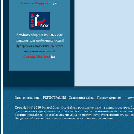
Скачать Happy-box:
jar
Sex-box
- сборник пошлых смс
приколов для необычных людей!
Программа совместима со всеми
моделями телефонов!
Скачать Sex-box:
jar
Главная страница
РЕГИСТРАЦИЯ
Статистика сайта
Привет админам
Фор
Copyright © 2010 Smart60.ru.
Все файлы, расположенные на данном ресурсе, бы
представленная здесь, может использоваться только в ознакомительных целях, пос
хостинг-провайдер, ни любые другие лица не могут нести ответственность за исп
Входя на сайт вы автоматически соглашаетесь с данными условиями.