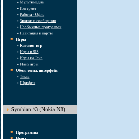
»
Мультимедиа
»
Интернет
»
Работа - Офис
»
Звонки и сообщения
»
Необычные программы
»
Навигация и карты
Игры
»
Каталог игр
»
Игры в SIS
»
Игры на Java
»
Flash игры
Обои, темы, интерфейс
»
Темы
»
Шрифты
Symbian ^3 (Nokia N8)
Программы
Игры