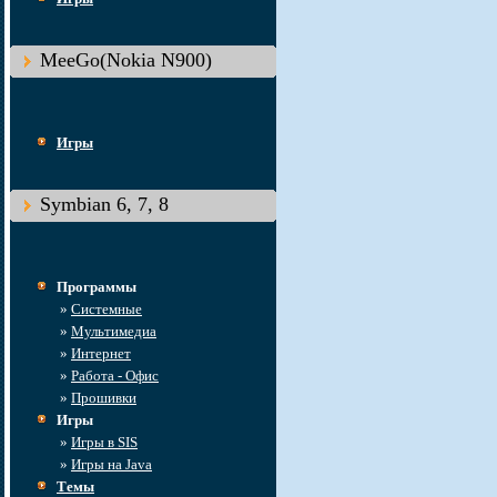
MeeGo(Nokia N900)
Игры
Symbian 6, 7, 8
Программы
»
Системные
»
Мультимедиа
»
Интернет
»
Работа - Офис
»
Прошивки
Игры
»
Игры в SIS
»
Игры на Java
Темы