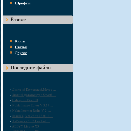
Шрифты
Разное
Книги
Статьи
Другое
Последние файлы
»
Дмитрий Глуховский.Метро ...
»
Зимний фотоконкурс Smart6 ...
»
Galaxy on Fire HD
»
Nokia Image Editor V 3.14 ...
»
Nokia Internet Radio V 2. ...
»
БаянICQ V 0.2f от 05.01.2 ...
»
X-Plore - v.1.52 Cracked ...
»
ABBYY Lingvo X3