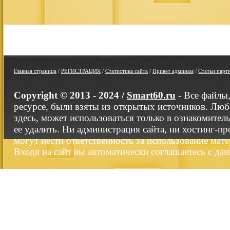
Главная страница
/
РЕГИСТРАЦИЯ
/
Статистика сайта
/
Привет админам
/
Статьи парт
Copyright © 2013 - 2024 /
Smart60.ru
- Все файлы
ресурсе, были взяты из открытых источников. Люб
здесь, может использоваться только в ознакомител
ее удалить. Ни администрация сайта, ни хостинг-п
могут нести ответственность за использование мате
Входя на сайт вы автоматически соглашаетесь с да