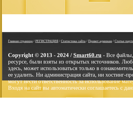
Главная страница
/
РЕГИСТРАЦИЯ
/
Статистика сайта
/
Привет админам
/
Статьи парт
Copyright © 2013 - 2024 /
Smart60.ru
- Все файлы
ресурсе, были взяты из открытых источников. Люб
здесь, может использоваться только в ознакомител
ее удалить. Ни администрация сайта, ни хостинг-п
могут нести ответственность за использование мате
Входя на сайт вы автоматически соглашаетесь с да