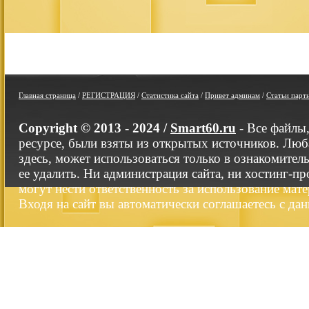
Главная страница
/
РЕГИСТРАЦИЯ
/
Статистика сайта
/
Привет админам
/
Статьи парт
Copyright © 2013 - 2024 /
Smart60.ru
- Все файлы
ресурсе, были взяты из открытых источников. Люб
здесь, может использоваться только в ознакомител
ее удалить. Ни администрация сайта, ни хостинг-п
могут нести ответственность за использование мате
Входя на сайт вы автоматически соглашаетесь с да