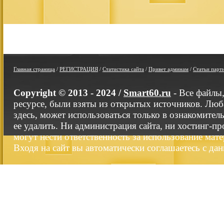
Главная страница
/
РЕГИСТРАЦИЯ
/
Статистика сайта
/
Привет админам
/
Статьи парт
Copyright © 2013 - 2024 /
Smart60.ru
- Все файлы
ресурсе, были взяты из открытых источников. Люб
здесь, может использоваться только в ознакомител
ее удалить. Ни администрация сайта, ни хостинг-п
могут нести ответственность за использование мате
Входя на сайт вы автоматически соглашаетесь с да