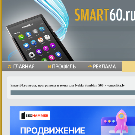
Smart60.ru игры, программы и темы для Nokia Symbian S60
» vanechka.lv