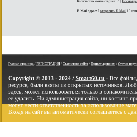
Количество комментариев: 7 [
Посмотре
E-Mail адрес: [
отправить E-Mail
] [ нап
Главная страница
/
РЕГИСТРАЦИЯ
/
Статистика сайта
/
Привет админам
/
Статьи парт
Copyright © 2013 - 2024 /
Smart60.ru
- Все файлы
ресурсе, были взяты из открытых источников. Люб
здесь, может использоваться только в ознакомител
ее удалить. Ни администрация сайта, ни хостинг-п
могут нести ответственность за использование мате
Входя на сайт вы автоматически соглашаетесь с да