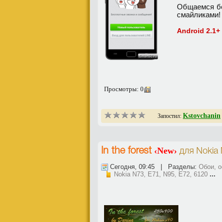
Общаемся бе
смайликами!
Android 2.1+
Просмотры: 0
Kstovchanin
Запостил:
‹New›
In the forest
для
Nokia 
Сегодня, 09:45 | Разделы:
Обои, 
Nokia N73, E71, N95, E72, 6120
...