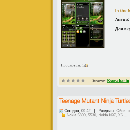
In the 
Автор:
Для эк
Просмотры: 1
Kstovchanin
Запостил:
Teenage Mutant Ninja Turtle
Сегодня, 09:42 | Разделы:
Обои, 
Nokia 5800, 5530, Nokia N97, X6
...