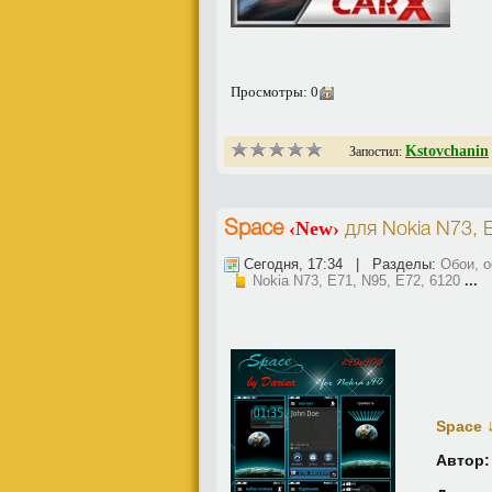
Просмотры: 0
Kstovchanin
Запостил:
‹New›
Space
для
Nokia N73, 
Сегодня, 17:34 | Разделы:
Обои, 
Nokia N73, E71, N95, E72, 6120
...
Space
Автор: