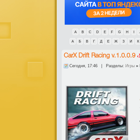
A
B
C
D
E
F
G
H
I
А
Б
В
Г
Д
Е
Ж
З
И
К
‹
CarX Drift Racing v.1.0.0.9
Сегодня, 17:46 | Разделы:
Игры
»