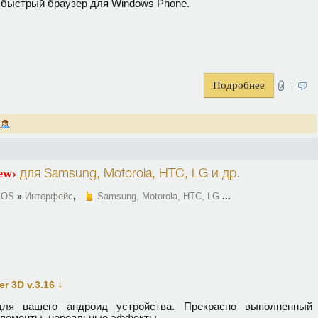
быстрый браузер для Windows Phone.
Подробнее
|
ew›
для
Samsung, Motorola, HTC, LG
и др.
 OS
»
Интерфейс
,
Samsung, Motorola, HTC, LG
...
↓
r 3D v.3.16
ля вашего андроид устройства. Прекрасно выполненный
элементы, нереальные эффекты.