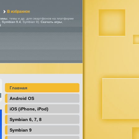
В избранное
аммы
, темы и др. для смартфонов на платформе
,
Symbian 9.4
, Symbian 9).
Скачать игры
,
d
Главная
Android OS
iOS (iPhone, iPod)
Symbian 6, 7, 8
Symbian 9