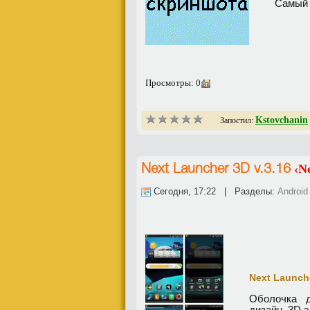
Самый 
Просмотры: 0
Kstovchanin
Запостил:
‹N
Next Launcher 3D v.3.16
Сегодня, 17:22 | Разделы:
Android
Next Launche
Оболочка д
дизайн, 3D 