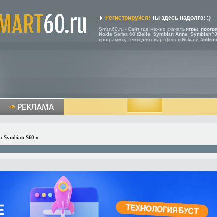
Регистрируйся!
Ты здесь надолго! :)
Smart60.ru - Сайт где можно скачать
игры
,
прогр
Nokia
Series 60 (
Belle
,
Symbian Anna
,
Symbian^3
программы, темы для смартфонов Nokia и
Androi
a Symbian S60
»