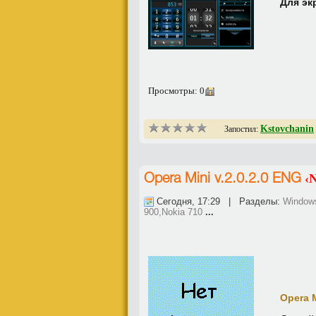
Для эк
Просмотры: 0
Kstovchanin
Запостил:
‹
Opera Mini v.2.0.2.0 ENG
Сегодня, 17:29 | Разделы:
Window
900,Nokia 710
...
Opera M