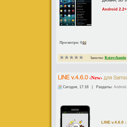
Android 2.2+
Просмотры: 0
Kstovchanin
Запостил:
‹New›
LINE v.4.6.0
для
Samsu
Сегодня, 17:18 | Разделы:
Android
↓
LINE v.4.6.0