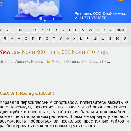
J
K
L
M
N
O
P
Q
R
S
T
U
V
W
X
Y
Z
NUM
Л
М
Н
О
П
Р
С
Т
У
Ф
Х
Ц
Ч
Ш
Щ
Э
Ю
Я
New›
для
Nokia 800,Lumia 900,Nokia 710
и др.
Игры на Windows Phone
,
Nokia 800,Lumia 900,Nokia 710
...
↓
CarX Drift Racing v.1.0.0.9
Управляя первоклассным спорткаром, попытайтесь выжать из
него максимум, проносясь по трассе и обгоняя соперников.
Дрифтуйте в поворотах, зарабатывая баллы и поднимайтесь
все выше в глобальном рейтинге. В режиме карьеры у вас есть
возможность побороться за несколько престижных кубков и
разблокировать несколько новых крутых тачек.