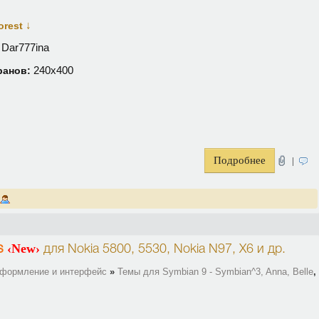
↓
forest
Dar777ina
240х400
ранов:
Подробнее
|
‹New›
s
для
Nokia 5800, 5530, Nokia N97, X6
и др.
оформление и интерфейс
»
Темы для Symbian 9 - Symbian^3, Anna, Belle
,