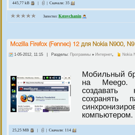
445,77 kB
|
| Скачали: 35
Kstovchanin
Запостил:
Mozilla Firefox (Fennec) 12
для
Nokia N900, N9
1-05-2012, 11:15 | Разделы:
Программы
»
Интернет
,
Nokia 
Мобильный бр
на Meego. 
создавать н
сохранять 
синхрон
компьютером.
25,25 MB
|
| Скачали: 114