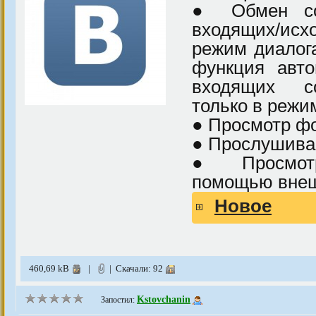
● Обмен со
входящих/ис
режим диалог
функция авто
входящих с
только в режи
● Просмотр ф
● Прослушива
● Просмотр
помощью внеш
Новое
460,69 kB
|
| Скачали: 92
Kstovchanin
Запостил: