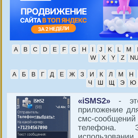
A
B
C
D
E
F
G
H
I
J
K
L
M
W
X
Y
Z
N
А
Б
В
Г
Д
Е
Ж
З
И
К
Л
М
Н
Ч
Ш
Щ
Э
Ю
«iSMS2»
- это
приложение дл
смс-сообще
телефона.
использовании