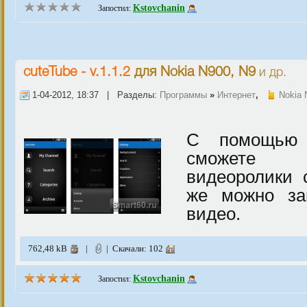
Kstovchanin
Запостил:
cuteTube - v.1.1.2
для
Nokia N900, N9
и др.
1-04-2012, 18:37 | Разделы:
Программы
»
Интернет
,
Nokia 
С помощью 
сможете 
видеоролики 
же можно за
видео.
762,48 kB
|
| Скачали: 102
Kstovchanin
Запостил: