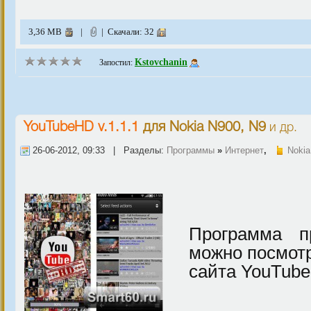
3,36 MB
|
| Скачали: 32
Kstovchanin
Запостил:
YouTubeHD v.1.1.1
для
Nokia N900, N9
и др.
26-06-2012, 09:33 | Разделы:
Программы
»
Интернет
,
Nokia
Программа п
можно посмотр
сайта YouTube