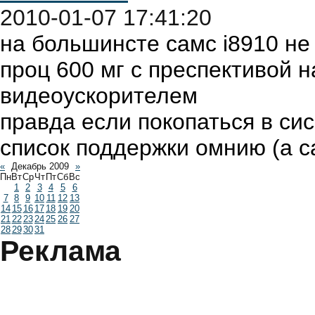
2010-01-07 17:41:20
на большинсте самс i8910 не 
проц 600 мг с преспективой н
видеоускорителем
правда если покопаться в си
список поддержки омнию (а 
«
Декабрь 2009
»
Пн
Вт
Ср
Чт
Пт
Сб
Вс
1
2
3
4
5
6
7
8
9
10
11
12
13
14
15
16
17
18
19
20
21
22
23
24
25
26
27
28
29
30
31
Реклама