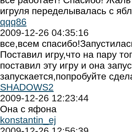
всё работает! Спасибо! Жаль
игруля переделывалась с яб
qqq86
2009-12-26 04:35:16
все,всем спасибо!Запустилась
Поставил игру,что на пару топ
поставил эту игру и она запус
запускается,попробуйте сдела
SHADOWS2
2009-12-26 12:23:44
Она с яфона
konstantin_ej
2009-12-26 12:56:39