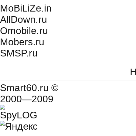
MoBiLiZe.in
AllDown.ru
Оmobile.ru
Mobers.ru
SMSP.ru
Н
Smart60.ru
©
2000—2009