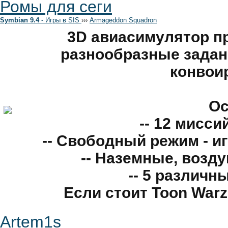
Ромы для сеги
Symbian 9.4
- Игры в SIS
›
›
›
Armageddon Squadron
3D авиасимулятор п
разнообразные задан
конвои
Ос
-- 12 мисс
-- Свободный режим - и
-- Наземные, возд
-- 5 различ
Eсли стоит Toon Warz
Artem1s