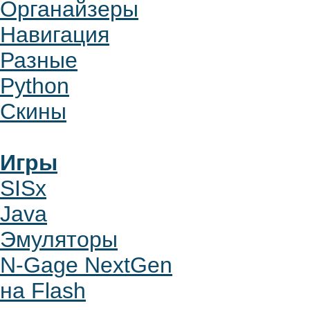
Органайзеры
Навигация
Разные
Python
Скины
Игры
SISx
Java
Эмуляторы
N-Gage NextGen
на Flash