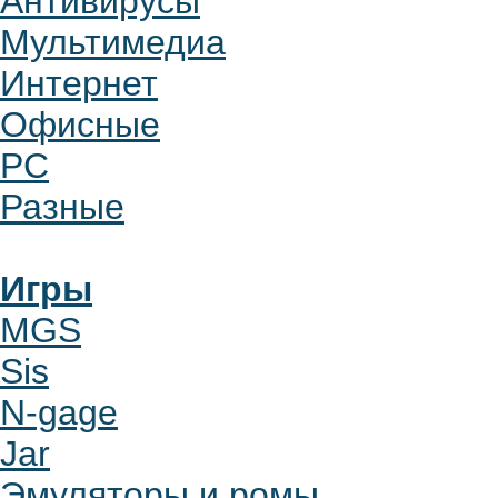
Антивирусы
Мультимедиа
Интернет
Офисные
PC
Разные
Игры
MGS
Sis
N-gage
Jar
Эмуляторы и ромы