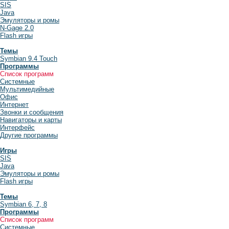
SIS
Java
Эмуляторы и ромы
N-Gage 2.0
Flash игры
Темы
Symbian 9.4 Touch
Программы
Список программ
Системные
Мультимедийные
Офис
Интернет
Звонки и сообщения
Навигаторы и карты
Интерфейс
Другие программы
Игры
SIS
Java
Эмуляторы и ромы
Flash игры
Темы
Symbian 6, 7, 8
Программы
Список программ
Системные