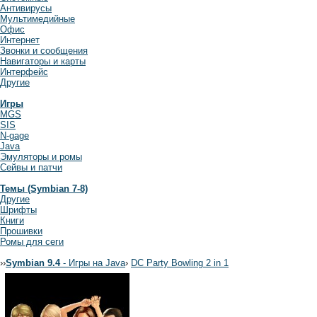
Антивирусы
Мультимедийные
Офис
Интернет
Звонки и сообщения
Навигаторы и карты
Интерфейс
Другие
Игры
MGS
SIS
N-gage
Java
Эмуляторы и ромы
Сейвы и патчи
Темы (Symbian 7-8)
Другие
Шрифты
Книги
Прошивки
Ромы для сеги
›
›
Symbian 9.4
- Игры на Java
›
DC Party Bowling 2 in 1