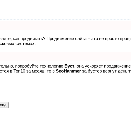
знаете, как продвигать? Продвижение сайта – это не просто про
исковых системах.
ятельно, попробуйте технологию
Буст
, она ускоряет продвижение
ется в Топ10 за месяц, то в
SeoHammer
за бустер
вернут деньги