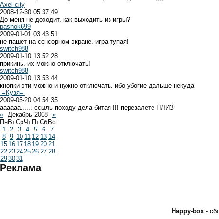
Axel-city
2008-12-30 05:37:49
До меня не доходит, как выходить из игры?
pashok699
2009-01-01 03:43:51
не пашет на сенсорном экране. игра тупая!
switch988
2009-01-10 13:52:28
прикинь, их можно отключать!
switch988
2009-01-10 13:53:44
кнопки эти можно и нужно отключать, ибо убогие дальше некуда
-=Кузя=-
2009-05-20 04:54:35
аааааа...... ссыль походу дела битая !!! перезалете ПЛИЗ
«
Декабрь 2008
»
Пн
Вт
Ср
Чт
Пт
Сб
Вс
1
2
3
4
5
6
7
8
9
10
11
12
13
14
15
16
17
18
19
20
21
22
23
24
25
26
27
28
29
30
31
Реклама
Happy-box
- с