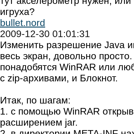
тут акселерометр нужен, или
игруха?
bullet.nord
2009-12-30 01:01:31
Изменить разрешение Java и
весь экран, довольно просто
понадобятся WinRAR или люб
с zip-архивами, и Блокнот.
Итак, по шагам:
1. с помощью WinRAR открыв
расширением jar.
2. в директории META-INF н