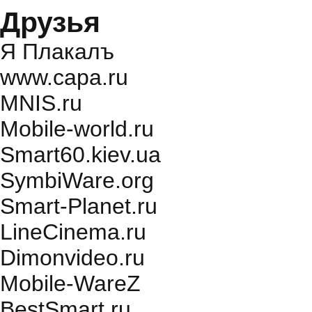
Друзья
Я Плакалъ
www.capa.ru
MNIS.ru
Mobile-world.ru
Smart60.kiev.ua
SymbiWare.org
Smart-Planet.ru
LineCinema.ru
Dimonvideo.ru
Mobile-WareZ
BestSmart.ru