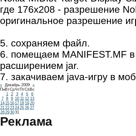
где 176x208 - разрешение Nok
оригинальное разрешение иг
5. сохраняем файл.
6. помещаем MANIFEST.MF в 
расширением jar.
7. закачиваем java-игру в м
«
Декабрь 2009
»
Пн
Вт
Ср
Чт
Пт
Сб
Вс
1
2
3
4
5
6
7
8
9
10
11
12
13
14
15
16
17
18
19
20
21
22
23
24
25
26
27
28
29
30
31
Реклама