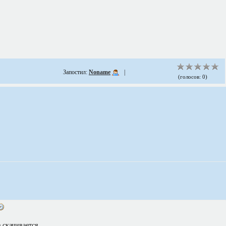
Запостил:
Noname
|
(голосов: 0)
 скачивается.