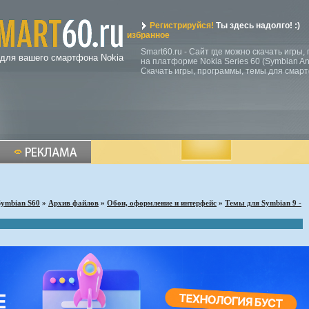
Регистрируйся!
Ты здесь надолго! :)
избранное
Smart60.ru - Сайт где можно скачать игры
 для вашего смартфона Nokia
на платформе Nokia Series 60 (Symbian Ann
Скачать игры, программы, темы для смар
Symbian S60
»
Архив файлов
»
Обои, оформление и интерфейс
»
Темы для Symbian 9 -