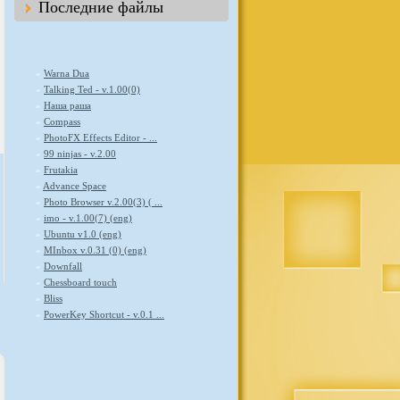
Последние файлы
»
Warna Dua
»
Talking Ted - v.1.00(0)
»
Наша раша
»
Compass
»
PhotoFX Effects Editor - ...
»
99 ninjas - v.2.00
»
Frutakia
»
Advance Space
»
Photo Browser v.2.00(3) ( ...
»
imo - v.1.00(7) (eng)
»
Ubuntu v1.0 (eng)
»
MInbox v.0.31 (0) (eng)
»
Downfall
»
Chessboard touch
»
Bliss
»
PowerKey Shortcut - v.0.1 ...