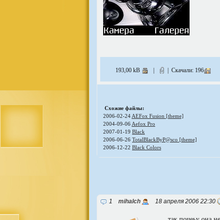
193,00 kB
|
| Скачали: 196
Схожие файлы:
2006-02-24
AEFox Fusion [theme]
2004-09-06
Aefox Pro
2007-01-19
Black
2006-06-26
TotalBlackByP@sco [theme]
2006-12-22
Black Colors
1
mihalch
18 апреля 2006 22:30
так почеьу она не