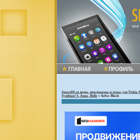
все
Smart60.ru игры, программы и темы для Nokia 
Symbian^3, Anna, Belle
» Aefox Black