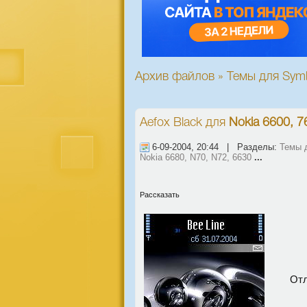
Архив файлов » Темы для Symbi
Aefox Black
для
Nokia 6600, 7
6-09-2004, 20:44 | Разделы:
Темы д
Nokia 6680, N70, N72, 6630
...
Рассказать
Отл