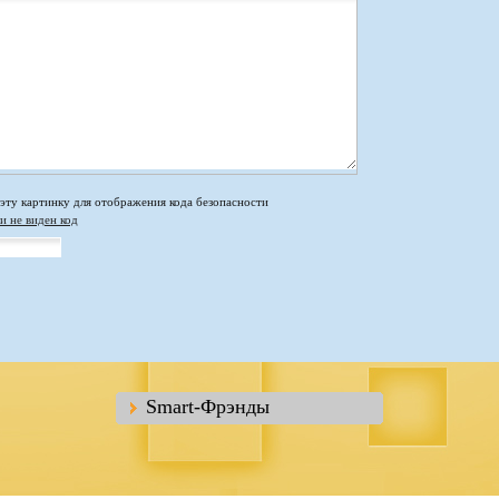
и не виден код
Smart-Фрэнды