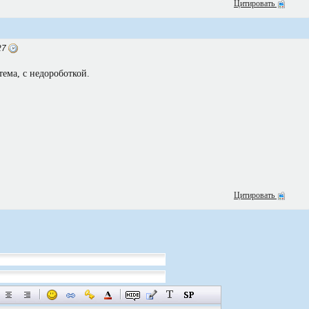
Цитировать
27
тема, с недороботкой.
Цитировать