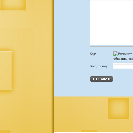
Код:
обновить, есл
Введите код: