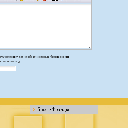
и не виден код
Smart-Фрэнды