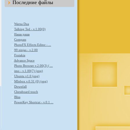
Последние файлы
»
Warna Dua
»
Talking Ted - v.1.00(0)
»
Наша раша
»
Compass
»
PhotoFX Effects Editor - ...
»
99 ninjas - v.2.00
»
Frutakia
»
Advance Space
»
Photo Browser v.2.00(3) ( ...
»
imo - v.1.00(7) (eng)
»
Ubuntu v1.0 (eng)
»
MInbox v.0.31 (0) (eng)
»
Downfall
»
Chessboard touch
»
Bliss
»
PowerKey Shortcut - v.0.1 ...