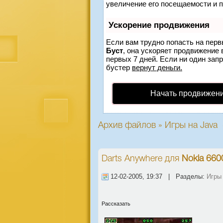
увеличение его посещаемости и 
Ускорение продвижения
Если вам трудно попасть на перв
Буст
, она ускоряет продвижение 
первых 7 дней. Если ни один запр
бустер
вернут деньги.
Начать продвижени
Архив файлов » Игры на Java 
Darts Anywhere
для
Nokia 660
12-02-2005, 19:37 | Разделы:
Игры
Рассказать