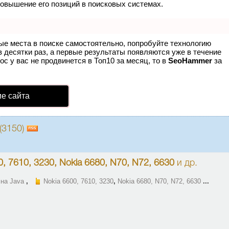
повышение его позиций в поисковых системах.
ые места в поиске самостоятельно, попробуйте технологию
в десятки раз, а первые результаты появляются уже в течение
ос у вас не продвинется в Топ10 за месяц, то в
SeoHammer
за
е сайта
(3150)
0, 7610, 3230, Nokia 6680, N70, N72, 6630
и др.
 на Java
,
Nokia 6600, 7610, 3230
,
Nokia 6680, N70, N72, 6630
...