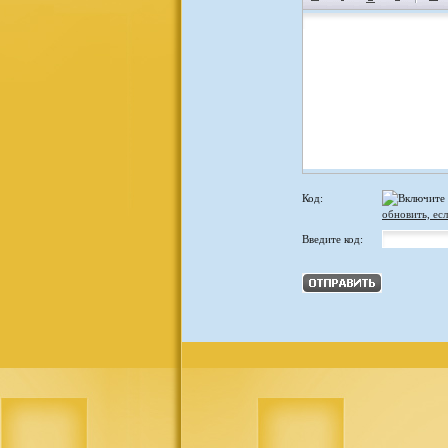
Код:
обновить, есл
Введите код: