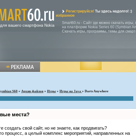
Регистрируйся!
Ты здесь надолго! :)
избранное
Smart60.ru - Сайт где можно скачать игры
 для вашего смартфона Nokia
на платформе Nokia Series 60 (Symbian Ann
Скачать игры, программы, темы для смар
Symbian S60
»
Архив файлов
»
Игры
»
Игры на Java
» Darts Anywhere
рвые места?
 создать свой сайт, но не знаете, как продвигать?
то процесс, а целый комплекс мероприятий, направленных на