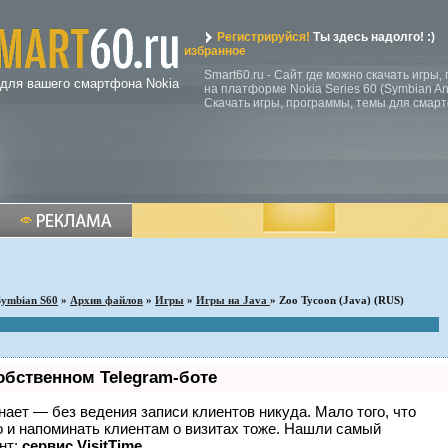
Регистрируйся!
Ты здесь надолго! :)
избранное
Smart60.ru - Сайт где можно скачать игры
 для вашего смартфона Nokia
на платформе Nokia Series 60 (Symbian Ann
Скачать игры, программы, темы для смар
Symbian S60
»
Архив файлов
»
Игры
»
Игры на Java
» Zoo Tycoon (Java) (RUS)
обственном Telegram-боте
 знает — без ведения записи клиентов никуда. Мало того, что
о и напоминать клиентам о визитах тоже. Нашли самый
нт:
сервис VisitTime.