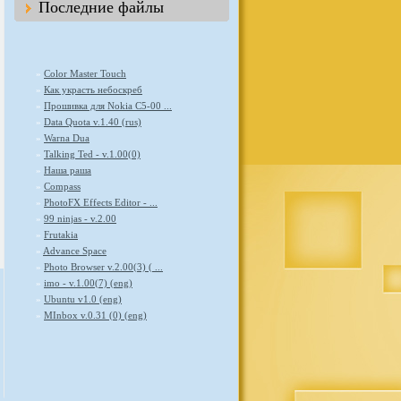
Последние файлы
»
Color Master Touch
»
Как украсть небоскреб
»
Прошивка для Nokia C5-00 ...
»
Data Quota v.1.40 (rus)
»
Warna Dua
»
Talking Ted - v.1.00(0)
»
Наша раша
»
Compass
»
PhotoFX Effects Editor - ...
»
99 ninjas - v.2.00
»
Frutakia
»
Advance Space
»
Photo Browser v.2.00(3) ( ...
»
imo - v.1.00(7) (eng)
»
Ubuntu v1.0 (eng)
»
MInbox v.0.31 (0) (eng)