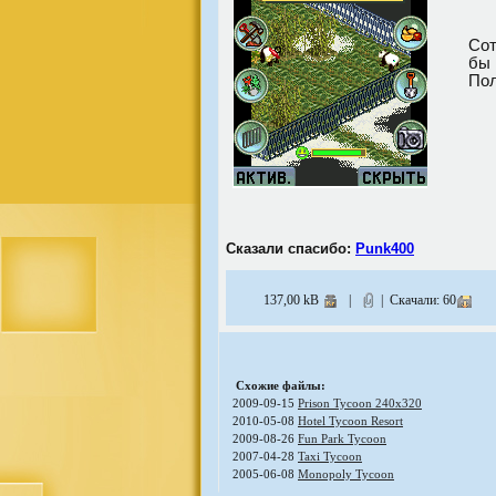
Сот
бы 
Пол
Сказали спасибо:
Punk400
137,00 kB
|
| Скачали: 60
Схожие файлы:
2009-09-15
Prison Tycoon 240х320
2010-05-08
Hotel Tycoon Resort
2009-08-26
Fun Park Tycoon
2007-04-28
Taxi Tycoon
2005-06-08
Monopoly Tycoon