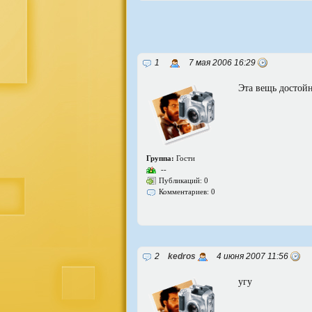
1
7 мая 2006 16:29
Эта вещь достой
Группа:
Гости
--
Публикаций: 0
Комментариев: 0
2
kedros
4 июня 2007 11:56
угу