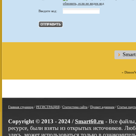
обновить, если не виден код
Введите код:
Smar
»
DimonV
Главная страница
/
РЕГИСТРАЦИЯ
/
Статистика сайта
/
Привет админам
/
Статьи парт
Copyright © 2013 - 2024 /
Smart60.ru
- Все файлы
ресурсе, были взяты из открытых источников. Люб
здесь, может использоваться только в ознакомител