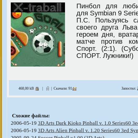
Пинбол для люби
для Symbian 9 Seri
П.С. Пользуясь с
своего друга Льв
героем дня, врат
матче против ко
Спорт. (2:1). (Су
СПОРТ. Лужники!)
468,00 kB
|
| Скачали: 91
Запостил:
Схожие файлы:
2006-05-19
3D Arts Dark Kioko Pinball v. 1.0 Series60 
2006-05-19
3D Arts Alien Pinball v. 1.20 Series60 3ed S
2005-09-24
Soccer Pinball v1.00 (3D Arts)