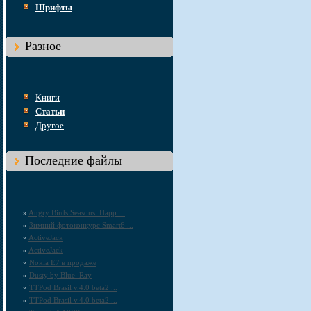
Шрифты
Разное
Книги
Статьи
Другое
Последние файлы
»
Angry Birds Seasons: Happ ...
»
Зимний фотоконкурс Smart6 ...
»
ActiveJack
»
ActiveJack
»
Nokia E7 в продаже
»
Dusty by Blue_Ray
»
TTPod Brasil v.4.0 beta2 ...
»
TTPod Brasil v.4.0 beta2 ...