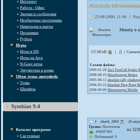
»
Интернет
Absolute Minesweep
»
Работа - Офис
»
Звонки и сообщения
25-08-2006, 11:46 | Раз
»
Необычные программы
»
Навигация и карты
Минёр в 
»
Прошивки
»
Python
Игры
»
Игры в SIS
157,00 kB
|
| Скачали
»
Игры на Java
»
N-Gage игры
Схожие файлы:
»
Эмуляторы и ромы
2009-01-20
3in1 FreeCell Spider
2008-08-23
MineSweeper Redux
Обои, темы, интерфейс
2005-08-12
absolute rally challen
»
Темы
2006-03-22
Absolute Ping-Pong Ba
»
Шрифты
2008-09-09
Minesweeper Mobile
Symbian 9.4
1
shark_2004
26 авгу
Группа:
Посетители
Каталог программ
на 323
450097481
»
Системные
Публикаций: 0