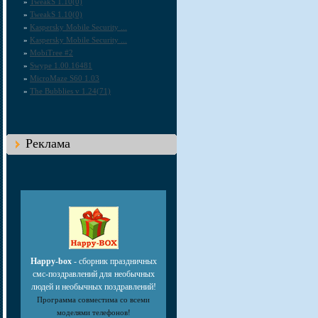
»
TweakS 1.10(0)
»
TweakS 1.10(0)
»
Kaspersky Mobile Security ...
»
Kaspersky Mobile Security ...
»
MobiTree #2
»
Swype 1.00.16481
»
MicroMaze S60 1.03
»
The Bubblies v 1.24(71)
Реклама
Happy-box
- сборник праздничных
смс-поздравлений для необычных
людей и необычных поздравлений!
Программа совместима со всеми
моделями телефонов!