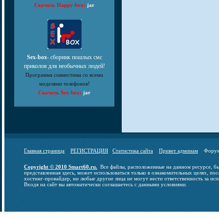
Скачать Happy-box:
jar
Sex-box
- сборник пошлых смс
приколов для необычных людей!
Программа совместима со всеми
моделями телефонов!
Скачать Sex-box:
jar
Главная страница
РЕГИСТРАЦИЯ
Статистика сайта
Привет админам
Фор
Copyright © 2010 Smart60.ru.
Все файлы, расположенные на данном ресурсе, бы
представленная здесь, может использоваться только в ознакомительных целях, пос
хостинг-провайдер, ни любые другие лица не могут нести ответственность за исп
Входя на сайт вы автоматически соглашаетесь с данными условиями.