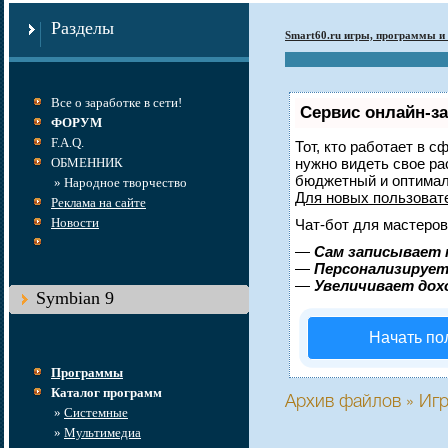
Разделы
Smart60.ru игры, программы и 
Все о заработке в сети!
Сервис онлайн-за
ФОРУМ
F.A.Q.
Тот, кто работает в с
ОБМЕННИК
нужно видеть свое ра
бюджетный и оптимал
» Народное творчество
Для новых пользова
Реклама на сайте
Новости
Чат-бот для мастеров
—
Сам записывает 
—
Персонализирует 
—
Увеличивает дох
Symbian 9
Начать по
Программы
Каталог программ
Архив файлов » Игр
»
Системные
»
Мультимедиа