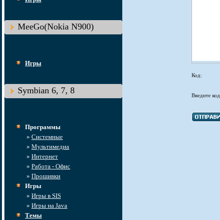
MeeGo(Nokia N900)
Игры
Код:
Symbian 6, 7, 8
Введите код
Программы
»
Системные
»
Мультимедиа
»
Интернет
»
Работа - Офис
»
Прошивки
Игры
»
Игры в SIS
»
Игры на Java
Темы