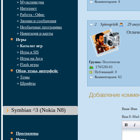
»
Мультимедиа
Комментариев: 4
»
Интернет
»
Работа - Офис
»
Звонки и сообщения
2
Spinogrizik
29 авгус
»
Необычные программы
Отличн
»
Навигация и карты
Игры
»
Каталог игр
»
Игры в SIS
»
Игры на Java
Группа:
Посетители
»
Flash игры
276528143
Обои, темы, интерфейс
Публикаций: 0
»
Темы
Комментариев: 62
»
Шрифты
Добавление комме
Symbian ^3 (Nokia N8)
Ваше Имя:
Ваш E-Mail:
Программы
Игры