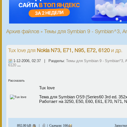
Архив файлов » Темы для Symbian 9 - Symbian^3, An
Tux love
для
Nokia N73, E71, N95, E72, 6120
и др.
1-12-2006, 02:37 | Разделы:
Темы для Symbian 9 - Symbian^3, A
6120
...
Рассказать
Tux love
Тема для Symbian OS9 (Series60 3rd ed. 352
Работает на 3250, E50, E60, E61, E70, N71, 
892,00 kB
|
| Скачали: 166
Запости