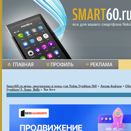
все для вашего смартфона Noki
Smart60.ru игры, программы и темы для Nokia Symbian S60
»
Архив файлов
»
Обо
Symbian^3, Anna, Belle
» Tux love