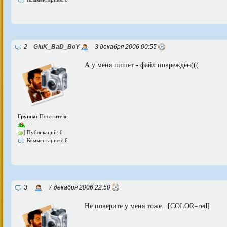
2
GluK_BaD_BoY
3 декабря 2006 00:55
А у меня пишет - файл повреждён(((
Группа:
Посетители
--
Публикаций: 0
Комментариев: 6
3
7 декабря 2006 22:50
Не поверите у меня тоже...[COLOR=red]