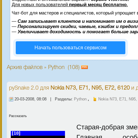
Для новых пользователей
первый месяц бесплатно
.
Чат-бот для мастеров и специалистов, который упрощает 
—
Сам записывает клиентов и напоминает им о виз
—
Персонализирует скидки, чаевые, кэшбэк и предо
—
Увеличивает доходимость и помогает больше за
Начать пользоваться сервисом
Архив файлов » Python (108)
pySnake 2.0
для
Nokia N73, E71, N95, E72, 6120
и д
20-03-2008, 08:08 | Разделы:
Python
,
Nokia N73, E71, N95,
Рассказать
Старая-добрая зм
Главная особе