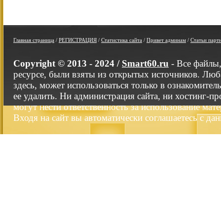
Главная страница
/
РЕГИСТРАЦИЯ
/
Статистика сайта
/
Привет админам
/
Статьи парт
Copyright © 2013 - 2024 /
Smart60.ru
- Все файлы
ресурсе, были взяты из открытых источников. Люб
здесь, может использоваться только в ознакомител
ее удалить. Ни администрация сайта, ни хостинг-п
могут нести ответственность за использование мате
Входя на сайт вы автоматически соглашаетесь с да