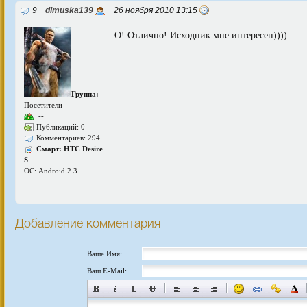
9
dimuska139
26 ноября 2010 13:15
О! Отлично! Исходник мне интересен))))
Группа:
Посетители
--
Публикаций: 0
Комментариев: 294
Смарт: HTC Desire
S
ОС: Android 2.3
Добавление комментария
Ваше Имя:
Ваш E-Mail: