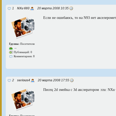
1
NXu 693
20 марта 2008 10:35
Если не ошибаюсь, то на N93 нет акселеромет
Группа:
Посетители
--
Публикаций: 0
Комментариев: 8
2
serious4
20 марта 2008 17:55
Писец 2d змейка с 3d акслератором :rzu: NXu 
Группа:
Посетители