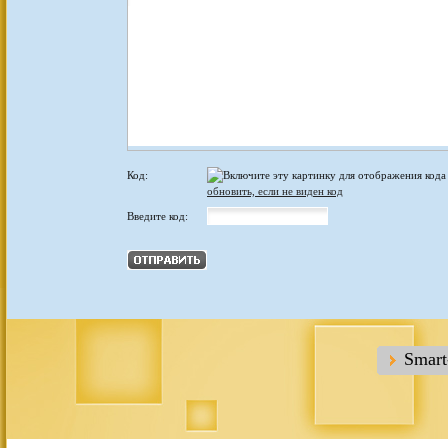
Код:
обновить, если не виден код
Введите код:
Smar