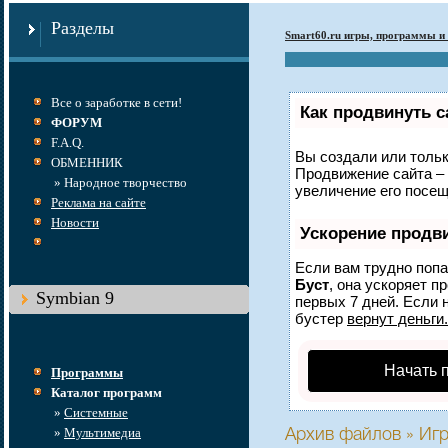
Разделы
Smart60.ru игры, программы и 
Все о заработке в сети!
Как продвинуть с
ФОРУМ
F.A.Q.
Вы создали или только
ОБМЕННИК
Продвижение сайта – 
» Народное творчество
увеличение его посещ
Реклама на сайте
Новости
Ускорение продв
Если вам трудно попа
Буст
, она ускоряет п
Symbian 9
первых 7 дней. Если н
бустер
вернут деньги.
Начать 
Программы
Каталог программ
»
Системные
»
Мультимедиа
Архив файлов » Игр