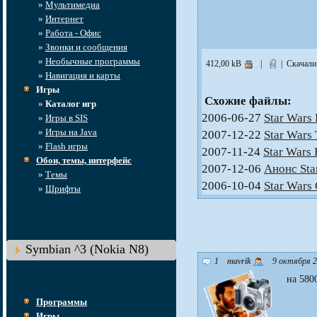
»
Мультимедиа
»
Интернет
»
Работа - Офис
»
Звонки и сообщения
»
Необычные программы
412,00 kB
|
| Скачали
»
Навигация и карты
Игры
Схожие файлы:
»
Каталог игр
2006-06-27
Star Wars 
»
Игры в SIS
»
Игры на Java
2007-12-22
Star Wars 
»
Flash игры
2007-11-24
Star Wars
Обои, темы, интерфейс
2007-12-06
Анонс Sta
»
Темы
2006-10-04
Star Wars
»
Шрифты
Symbian ^3 (Nokia N8)
1
mavrik
9 октября 2
на 5800
Программы
Игры