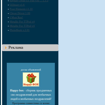
»
Asphalt Urban GT Full Unl ... 1.5.3
»
GGheart v1.6
»
Four Elements v1.10
»
Clever Driver 1.00
»
I Must Run!
»
Metallic For TTPod v4
»
Metallic For TTPod v4
»
PhotoBook v.2.01
Реклама
доска объявлений
Happy-box
- сборник праздничных
смс-поздравлений для необычных
людей и необычных поздравлений!
Программа совместима со всеми