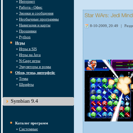
»
Интернет
»
Работа - Офис
»
Звонки и сообщения
Star WArs: Jedi Mind
»
Необычные программы
»
Навигация и карты
8-10-2009, 20:49 | Разд
»
Прошивки
»
Python
Игры
»
Игры в SIS
»
Игры на Java
»
N-Gage игры
»
Эмуляторы и ромы
Обои, темы, интерфейс
»
Темы
»
Шрифты
Symbian 9.4
Каталог программ
»
Системные