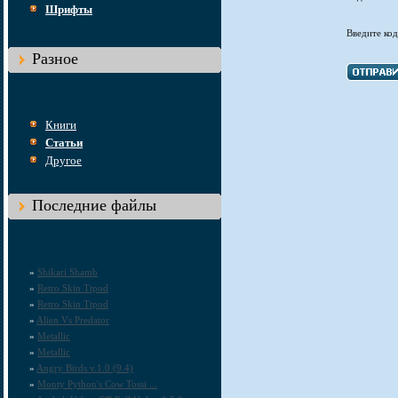
Шрифты
Введите код
Разное
Книги
Статьи
Другое
Последние файлы
»
Shikari Shamb
»
Retro Skin Ttpod
»
Retro Skin Ttpod
»
Alien Vs Predator
»
Metallic
»
Metallic
»
Angry Birds v.1.0 (9.4)
»
Monty Python's Cow Tossi ...