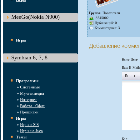
Группа:
Посетители
MeeGo(Nokia N900)
8545002
Публикаций: 0
Комментариев: 3
Игры
Добавление комме
Symbian 6, 7, 8
Ваше Имя:
Ваш E-Mail:
Программы
»
Системные
»
Мультимедиа
»
Интернет
»
Работа - Офис
»
Прошивки
Игры
»
Игры в SIS
»
Игры на Java
Темы
Код: