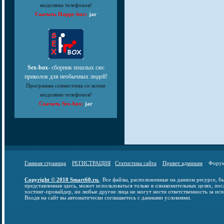
моделями телефонов!
Скачать Happy-box:
jar
Sex-box
- сборник пошлых смс
приколов для необычных людей!
Программа совместима со всеми
моделями телефонов!
Скачать Sex-box:
jar
Главная страница
РЕГИСТРАЦИЯ
Статистика сайта
Привет админам
Фор
Copyright © 2010 Smart60.ru.
Все файлы, расположенные на данном ресурсе, бы
представленная здесь, может использоваться только в ознакомительных целях, пос
хостинг-провайдер, ни любые другие лица не могут нести ответственность за исп
Входя на сайт вы автоматически соглашаетесь с данными условиями.