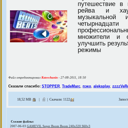
путешествие в 
рейва и хау
музыкальной 
четырнадцати 
профессиональн
множители и 
улучшить резуль
режимы
Файл отредактировал
Kstovchanin
- 27-08-2011, 18:50
Сказали спасибо:
STOPPER
,
TradeMarc
,
пэко
,
aleksplay
,
zzzzVeR
18,52 MB
|
| Скачали: 1122
Запос
Схожие файлы:
2007-06-03
GAMEVIL Super Boom Boom 240x320 S60v3