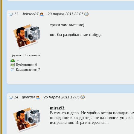
13
Jekson87
20 марта 2011 22:05
треки там высшие)
вот бы раздобыть где нибудь
Группа:
Посетители
--
Публикаций: 0
Комментариев: 7
14
gvordel
25 марта 2011 19:05
miras93
,
В том-то и дело. Не удобно всегда попадать 
попадание в квадрате, а не на полосе. управ
исправления. Игра интересная...