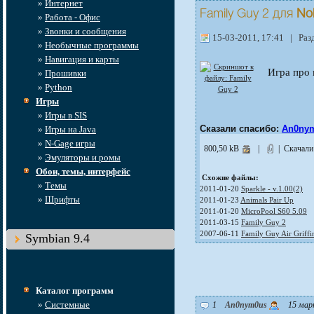
»
Интернет
Family Guy 2
для
No
»
Работа - Офис
»
Звонки и сообщения
15-03-2011, 17:41 | Раз
»
Необычные программы
»
Навигация и карты
Игра про 
»
Прошивки
»
Python
Игры
»
Игры в SIS
Сказали спасибо:
An0ny
»
Игры на Java
»
N-Gage игры
800,50 kB
|
| Скачали
»
Эмуляторы и ромы
Обои, темы, интерфейс
Схожие файлы:
»
Темы
2011-01-20
Sparkle - v.1.00(2)
»
Шрифты
2011-01-23
Animals Pair Up
2011-01-20
MicroPool S60 5.09
2011-03-15
Family Guy 2
2007-06-11
Family Guy Air Griffi
Symbian 9.4
Каталог программ
»
Системные
1
An0nym0us
15 март