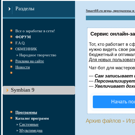
Разделы
Smart60.ru игры, программы и 
Все о заработке в сети!
Сервис онлайн-за
ФОРУМ
F.A.Q.
Тот, кто работает в с
ОБМЕННИК
нужно видеть свое ра
бюджетный и оптимал
» Народное творчество
Для новых пользова
Реклама на сайте
Новости
Чат-бот для мастеров
—
Сам записывает 
—
Персонализирует 
—
Увеличивает дох
Symbian 9
Начать по
Программы
Каталог программ
Архив файлов » Игр
»
Системные
»
Мультимедиа