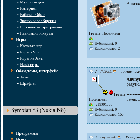
»
Мультимедиа
В назв
»
Интернет
»
Работа - Офис
»
Звонки и сообщения
»
Необычные программы
»
Навигация и карты
Группа:
Посетители
--
Игры
Публикаций: 0
»
Каталог игр
Комментариев: 2
»
Игры в SIS
»
Игры на Java
»
Flash игры
Обои, темы, интерфейс
2
N1K3L
15 марта 20
»
Темы
An0ny
»
Шрифты
радуйся
--------
Группа:
Посетители
с моих с
219301503
Symbian ^3 (Nokia N8)
Публикаций: 0
Комментариев: 156
Программы
3
big_malek
15 марта
Игры