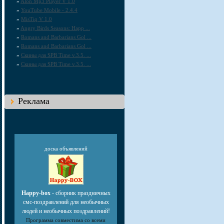
»
Alon Mp3 Player V 1.0
»
YouTube Mobile - 2.4.4
»
MisTiq V 1.0
»
Angry Birds Seasons: Happ ...
»
Romans and Barbarians Gol ...
»
Romans and Barbarians Gol ...
»
Скины для SPB Time v.3.5. ...
»
Скины для SPB Time v.3.5. ...
Реклама
доска объявлений
Happy-box
- сборник праздничных
смс-поздравлений для необычных
людей и необычных поздравлений!
Программа совместима со всеми