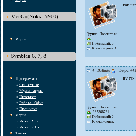
как иг
MeeGo(Nokia N900)
Группа:
Посетители
Игры
--
Публикаций: 0
Комментариев: 1
Symbian 6, 7, 8
4
BaRaKa
Вчера, 04:
ну так
Программы
»
Системные
»
Мультимедиа
»
Интернет
»
Работа - Офис
Группа:
Посетители
»
Прошивки
387368761
Игры
Публикаций: 0
»
Игры в SIS
Комментариев: 4
»
Игры на Java
Темы