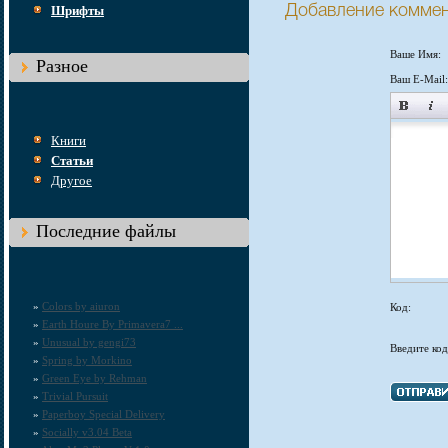
Шрифты
Добавление комме
Ваше Имя:
Разное
Ваш E-Mail:
Книги
Статьи
Другое
Последние файлы
»
Сolors by aiuron
Код:
»
Earth Houre By Primavera7 ...
»
Unusual by gengi73
Введите код
»
Spring by Morkino
»
Green Eye by Rehman
»
Trivial Pursuit
»
Paperboy Special Delivery
»
Socially v3.04 Beta