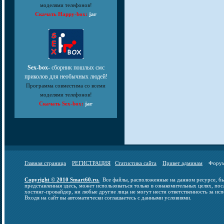
моделями телефонов!
Скачать Happy-box:
jar
Sex-box
- сборник пошлых смс
приколов для необычных людей!
Программа совместима со всеми
моделями телефонов!
Скачать Sex-box:
jar
Главная страница
РЕГИСТРАЦИЯ
Статистика сайта
Привет админам
Фор
Copyright © 2010 Smart60.ru.
Все файлы, расположенные на данном ресурсе, бы
представленная здесь, может использоваться только в ознакомительных целях, пос
хостинг-провайдер, ни любые другие лица не могут нести ответственность за исп
Входя на сайт вы автоматически соглашаетесь с данными условиями.