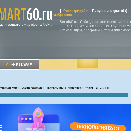
Регистрируйся!
Ты здесь надолго! :)
избранное
Smart60.ru - Сайт где можно скачать игры
 для вашего смартфона Nokia
на платформе Nokia Series 60 (Symbian Ann
Скачать игры, программы, темы для смар
Symbian S60
»
Архив файлов
»
Программы
»
Интернет
» fMobi - v.1.02 (1)