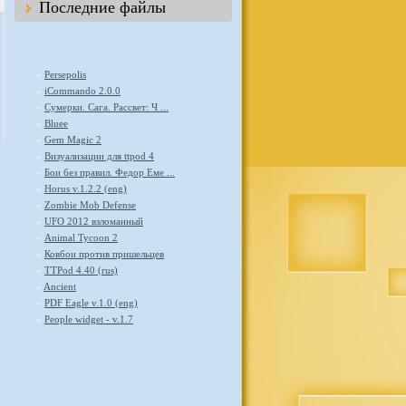
Последние файлы
»
Persepolis
»
iCommando 2.0.0
»
Сумерки. Сага. Рассвет: Ч ...
»
Bluee
»
Gem Magic 2
»
Визуализации для ttpod 4
»
Бои без правил. Федор Еме ...
»
Horus v.1.2.2 (eng)
»
Zombie Mob Defense
»
UFO 2012 взломанный
»
Animal Tycoon 2
»
Ковбои против пришельцев
»
TTPod 4.40 (rus)
»
Ancient
»
PDF Eagle v.1.0 (eng)
»
People widget - v.1.7