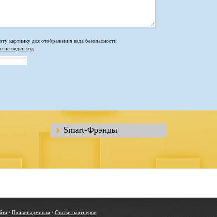
и не виден код
Smart-Фрэнды
йта
/
Привет админам
/
Статьи партнёров