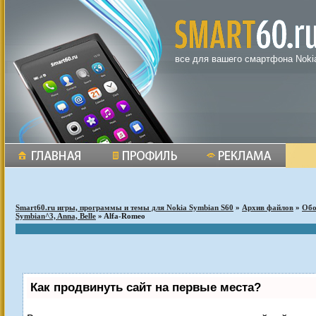
все для вашего смартфона Noki
Smart60.ru игры, программы и темы для Nokia Symbian S60
»
Архив файлов
»
Обо
Symbian^3, Anna, Belle
» Alfa-Romeo
Как продвинуть сайт на первые места?