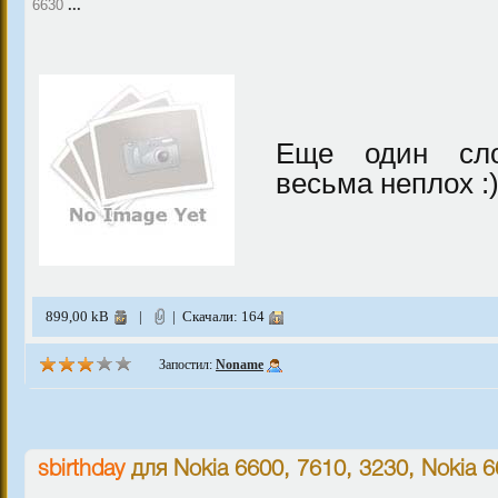
6630
...
Еще один сло
весьма неплох :)
899,00 kB
|
| Скачали: 164
Запостил:
Noname
sbirthday
для
Nokia 6600, 7610, 3230
,
Nokia 6