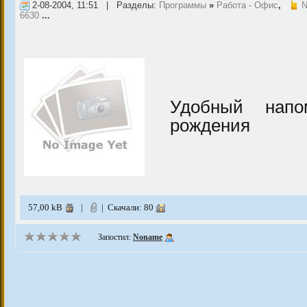
2-08-2004, 11:51 | Разделы:
Программы
»
Работа - Офис
,
N
6630
...
Удобный напо
рождения
57,00 kB
|
| Скачали: 80
Запостил:
Noname