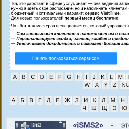
Тот, кто работает в сфере услуг, знает — без ведения запи
нужно видеть свое расписание, но и напоминать клиентам
бюджетный и оптимальный вариант:
сервис VisitTime.
Для новых пользователей
первый месяц бесплатно
.
Чат-бот для мастеров и специалистов, который упрощает 
—
Сам записывает клиентов и напоминает им о виз
—
Персонализирует скидки, чаевые, кэшбэк и предо
—
Увеличивает доходимость и помогает больше за
Начать пользоваться сервисом
A
B
C
D
E
F
G
H
I
J
K
L
M
W
X
Y
Z
N
А
Б
В
Г
Д
Е
Ж
З
И
К
Л
М
Н
Ч
Ш
Щ
Э
Ю
«iSMS2»
- это