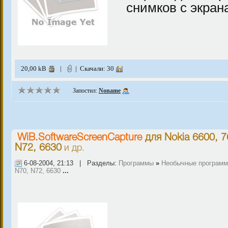
снимков с экрана
20,00 kB
|
| Скачали: 30
Запостил:
Noname
WiB.SoftwareScreenCapture
для
Nokia 6600, 7
N72, 6630
и др.
6-08-2004, 21:13 | Разделы:
Программы
»
Необычные програм
N70, N72, 6630
...