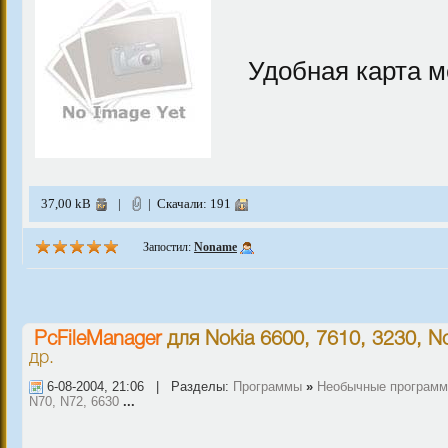
Удобная карта м
37,00 kB
|
| Скачали: 191
Запостил:
Noname
PcFileManager
для
Nokia 6600, 7610, 3230
,
No
др.
6-08-2004, 21:06 | Разделы:
Программы
»
Необычные програм
N70, N72, 6630
...