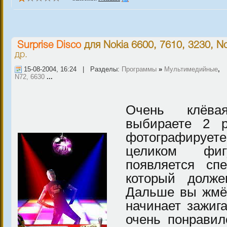
Surprise Disco
для
Nokia 6600, 7610, 3230
,
No
др.
15-08-2004, 16:24 | Разделы:
Программы
»
Мультимедийные
,
N72, 6630
...
Очень клёва
выбираете 2 
фотографирует
целиком фи
появляется сп
который долже
Дальше вы жмёт
начинает зажига
очень понравил