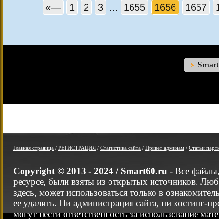
...
«—
1
2
3
1655
1656
1657
Smar
Главная страница
/
РЕГИСТРАЦИЯ
/
Статистика сайта
/
Привет админам
/
Статьи парт
Copyright © 2013 - 2024 /
Smart60.ru
- Все файлы
ресурсе, были взяты из открытых источников. Люб
здесь, может использоваться только в ознакомител
ее удалить. Ни администрация сайта, ни хостинг-п
могут нести ответственность за использование мате