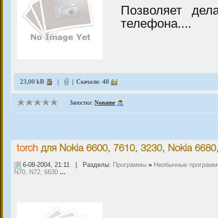
Позволяет дел
телефона....
23,00 kB
|
| Скачали: 48
Запостил:
Noname
torch
для
Nokia 6600, 7610, 3230
,
Nokia 6680
6-08-2004, 21:11 | Разделы:
Программы
»
Необычные програм
N70, N72, 6630
...