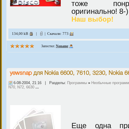
тоже понр
оригинально! 8-)
Наш выбор!
134,00 kB
|
| Скачали: 773
Запостил:
Noname
yewsnap
для
Nokia 6600, 7610, 3230
,
Nokia 6
6-08-2004, 21:16 | Разделы:
Программы
»
Необычные програм
N70, N72, 6630
...
Еще одна при