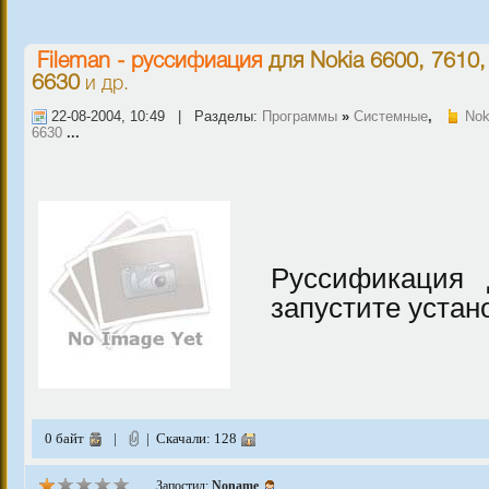
Fileman - руссифиация
для
Nokia 6600, 7610,
6630
и др.
22-08-2004, 10:49 | Разделы:
Программы
»
Системные
,
Nok
6630
...
Руссификация 
запустите устано
0 байт
|
| Скачали: 128
Запостил:
Noname