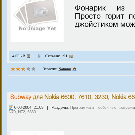
Фонарик из в
Просто горит по
джойстиком мож
4,00 kB
|
| Скачали: 191
Запостил:
Noname
Subway
для
Nokia 6600, 7610, 3230
,
Nokia 66
6-08-2004, 21:09 | Разделы:
Программы
»
Необычные програм
N70, N72, 6630
...