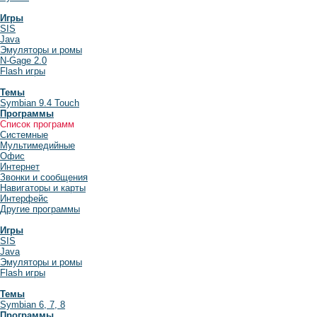
Игры
SIS
Java
Эмуляторы и ромы
N-Gage 2.0
Flash игры
Темы
Symbian 9.4 Touch
Программы
Список программ
Системные
Мультимедийные
Офис
Интернет
Звонки и сообщения
Навигаторы и карты
Интерфейс
Другие программы
Игры
SIS
Java
Эмуляторы и ромы
Flash игры
Темы
Symbian 6, 7, 8
Программы