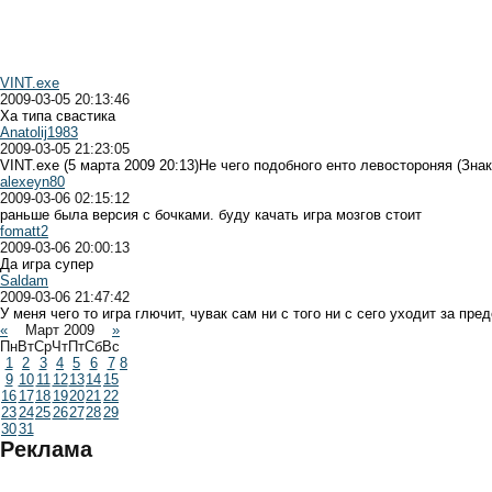
VINT.exe
2009-03-05 20:13:46
Ха типа свастика
Anatolij1983
2009-03-05 21:23:05
VINT.exe (5 марта 2009 20:13)Не чего подобного енто левостороняя (Зна
alexeyn80
2009-03-06 02:15:12
раньше была версия с бочками. буду качать игра мозгов стоит
fomatt2
2009-03-06 20:00:13
Да игра супер
Saldam
2009-03-06 21:47:42
У меня чего то игра глючит, чувак сам ни с того ни с сего уходит за пре
«
Март 2009
»
Пн
Вт
Ср
Чт
Пт
Сб
Вс
1
2
3
4
5
6
7
8
9
10
11
12
13
14
15
16
17
18
19
20
21
22
23
24
25
26
27
28
29
30
31
Реклама