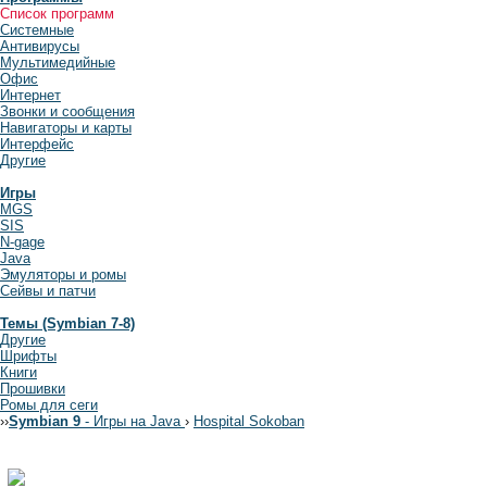
Список программ
Системные
Антивирусы
Мультимедийные
Офис
Интернет
Звонки и сообщения
Навигаторы и карты
Интерфейс
Другие
Игры
MGS
SIS
N-gage
Java
Эмуляторы и ромы
Сейвы и патчи
Темы (Symbian 7-8)
Другие
Шрифты
Книги
Прошивки
Ромы для сеги
›
›
Symbian 9
- Игры на Java
›
Hospital Sokoban