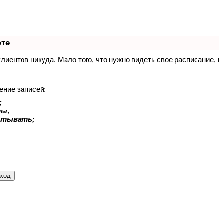
оте
 клиентов никуда. Мало того, что нужно видеть свое расписание
ение записей:
;
ты;
батывать;