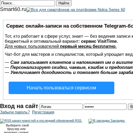
Smart60.ru
Сервис онлайн-записи на собственном Telegram-б
Тот, кто работает в сфере услуг, знает — без ведения записи
бюджетный и оптимальный вариант:
сервис VisitTime.
Для новых пользователей
первый месяц бесплатно
.
Чат-бот для мастеров и специалистов, который упрощает вед
—
Сам записывает клиентов и напоминает им о визите
—
Персонализирует скидки, чаевые, кэшбэк и предопла
—
Увеличивает доходимость и помогает больше зара
Начать пользоваться сервисом
Вход на сайт
Забыли пароль?
Регистрация
RSS.
Закладки.
Выберите свой
броузер или
интернет сервис