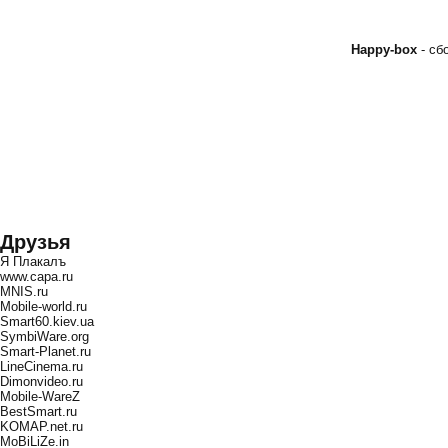
Happy-box
- с
Друзья
Я Плакалъ
www.capa.ru
MNIS.ru
Mobile-world.ru
Smart60.kiev.ua
SymbiWare.org
Smart-Planet.ru
LineCinema.ru
Dimonvideo.ru
Mobile-WareZ
BestSmart.ru
KOMAP.net.ru
MoBiLiZe.in