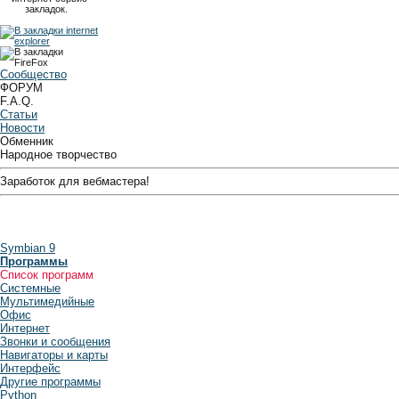
закладок.
Сообщество
ФОРУМ
F.A.Q.
Статьи
Новости
Обменник
Народное творчество
Заработок для вебмастера!
Symbian 9
Программы
Список программ
Системные
Мультимедийные
Офис
Интернет
Звонки и сообщения
Навигаторы и карты
Интерфейс
Другие программы
Python