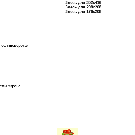
Здесь для 352х416
Здесь для 208х208
Здесь для 176х208
к солнцеворота)
делы экрана