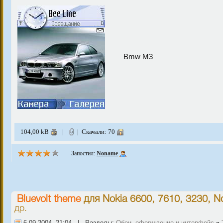
Bmw M3
104,00 kB
|
| Скачали: 70
Запостил:
Noname
Bluevolt theme
для
Nokia 6600, 7610, 3230
,
N
др.
6-09-2004, 21:04 | Разделы:
Обои, оформление и интерфейс
»