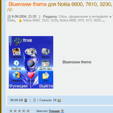
Bluerosew theme
для
Nokia 6600, 7610, 3230
др.
6-09-2004, 21:03 | Разделы:
Обои, оформление и интерфейс
»
Belle
,
Nokia 6600, 7610, 3230
,
Nokia 6680, N70, N72, 6630
...
Bluerosew theme
96,00 kB
|
| Скачали: 18
Запостил:
Noname