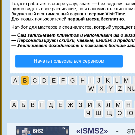
Тот, кто работает в сфере услуг, знает — без ведения запи
нужно видеть свое расписание, но и напоминать клиентам
бюджетный и оптимальный вариант:
сервис VisitTime.
Для новых пользователей
первый месяц бесплатно
.
Чат-бот для мастеров и специалистов, который упрощает 
—
Сам записывает клиентов и напоминает им о виз
—
Персонализирует скидки, чаевые, кэшбэк и предо
—
Увеличивает доходимость и помогает больше за
Начать пользоваться сервисом
A
B
C
D
E
F
G
H
I
J
K
L
M
W
X
Y
Z
N
А
Б
В
Г
Д
Е
Ж
З
И
К
Л
М
Н
Ч
Ш
Щ
Э
Ю
«iSMS2»
- это