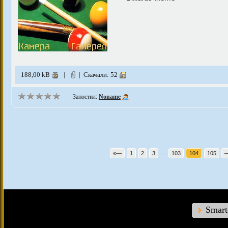
188,00 kB
|
| Скачали: 52
Запостил:
Noname
...
«—
1
2
3
103
104
105
Smar