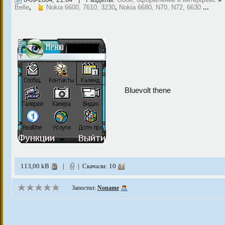
Belle
,
Nokia 6600, 7610, 3230
,
Nokia 6680, N70, N72, 6630
...
Bluevolt thene
113,00 kB
|
| Скачали: 10
Запостил:
Noname